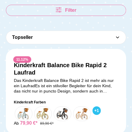
Filter
11.12
%
Kinderkraft Balance Bike Rapid 2
Laufrad
Das Kinderkraft Balance Bike Rapid 2 ist mehr als nur
ein LaufradEs ist ein stilvoller Begleiter für dein Kind,
das nicht nur in puncto Design, sondern auch in
Funktionalität überzeugt. Mit seinem Retro-Charme und
den modernen Verbesserungen hebt sich das Rapid 2
Kinderkraft Farben
von anderen Laufrädern ab und bietet deinem Kind
+
1
eine ideale Möglichkeit, das Gleichgewicht zu trainieren
und Selbstvertrauen zu gewinnen, bevor es auf ein
richtiges Fahrrad umsteigt. Ein Laufrad im Retro-Stil –
79,90 €*
Ab
89,90 €*
Modernes Design trifft auf Nostalgie Das Rapid 2 behält