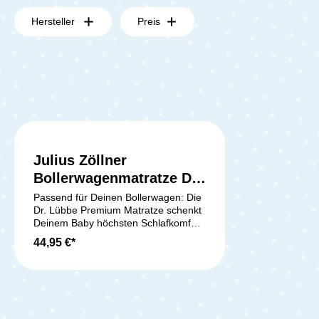
Hersteller
Preis
Julius Zöllner
Bollerwagenmatratze Dr.
Lübbe Premium 75x40
Passend für Deinen Bollerwagen: Die
Dr. Lübbe Premium Matratze schenkt
cm
Deinem Baby höchsten Schlafkomfort.
Dank hochwertigem Kaltschaum mit
44,95 €*
Ventilationskanälen sorgt sie für ein
perfektes Schlafklima. Der
zweischichtige Aufbau – sanfte
Liegefläche und stabile, elastische
Basis – unterstützt die Wirbelsäule
optimal und fördert das Wohlbefinden