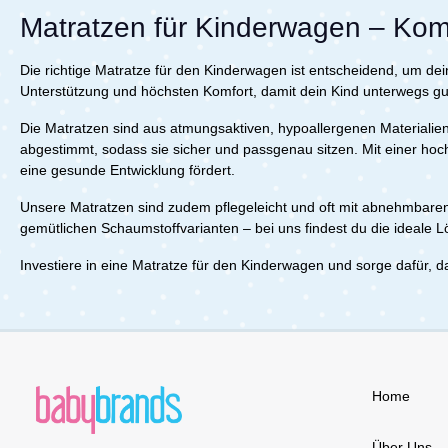
Deines Babys. Der abnehmbare
Matratzen für Kinderwagen – Komf
Bezug Fresh&Dry aus TENCEL ist
besonders anschmiegsam,
atmungsaktiv und nimmt Feuchtigkeit
Die richtige Matratze für den Kinderwagen ist entscheidend, um d
zuverlässig auf. Mit einer Höhe von
Unterstützung und höchsten Komfort, damit dein Kind unterwegs 
ca. 6 cm passt sie ideal in jeden
Bollerwagen. Handgefertigt in
Die Matratzen sind aus atmungsaktiven, hypoallergenen Materialie
Deutschland und geprüft nach OEKO-
abgestimmt, sodass sie sicher und passgenau sitzen. Mit einer ho
TEX Standard 100, ist die Matratze
eine gesunde Entwicklung fördert.
frei von Schadstoffen und sorgt für
sicheren, gesunden
Unsere Matratzen sind zudem pflegeleicht und oft mit abnehmbaren
Schlaf.Lieferumfang:1x Julius Zöllner
Bollerwagenmatratze Dr. Lübbe
gemütlichen Schaumstoffvarianten – bei uns findest du die ideale 
Premium 75x40 cm
I
nvestiere in eine Matratze für den Kinderwagen und sorge dafür, da
Home
Über Uns