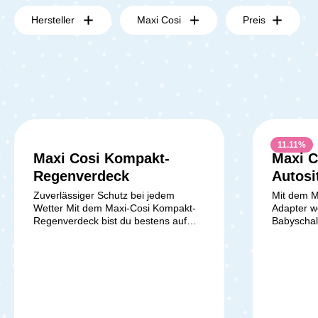
Hersteller
Maxi Cosi
Preis
11.11
%
Maxi Cosi Kompakt-
Maxi C
Regenverdeck
Autosi
Zuverlässiger Schutz bei jedem
Mit dem M
Wetter Mit dem Maxi-Cosi Kompakt-
Adapter w
Regenverdeck bist du bestens auf
Babyschal
plötzliche Regenschauer, Wind oder
Spazierga
Schnee vorbereitet. Der passgenaue
Baby zu s
Regenschutz hält dein Baby trocken
ermöglicht
und sorgt gleichzeitig für eine
Cosi Baby
optimale Luftzirkulation. Rundum-
an den me
Schutz bei Wind und
Kinderwag
Wetter Wasserdichtes Material schützt
Du Zeit u