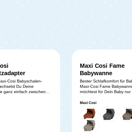
osi
Maxi Cosi Fame
tzadapter
Babywanne
axi-Cosi Babyschalen-
Bester Schlafkomfort für Ba
echselst Du Deine
Maxi-Cosi Fame Babywann
e ganz einfach zwischen
möchtest für Dein Baby nur
ng und Autofahrt, ohne Dein
Beste? Die Maxi-Cosi Fame
tören. Der Adapter
Babywanne vereint
Maxi Cosi
 es Dir, kompatible Maxi-
zukunftsweisendes Design, 
schalen schnell und sicher
Funktionen und höchsten K
isten Maxi-Cosi
für Dich und Dein Neugebor
en zu befestigen. So sparst
ihrem zeitlosen Look, hoch
nd genießt maximale
Materialien und cleveren De