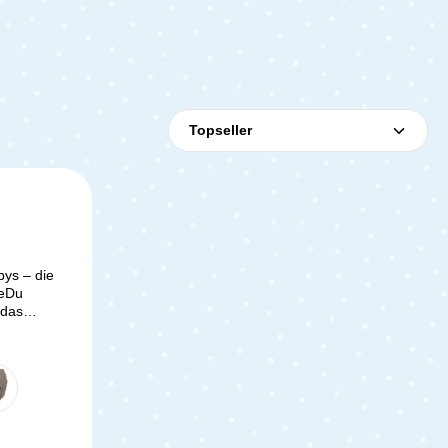
bys – die
eDu
 das
innovative
omfort –
enes. Mit
wertigen
tails