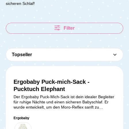
sicheren Schlaf!
Filter
Ergobaby Puck-mich-Sack -
Pucktuch Elephant
Der Ergobaby Puck-Mich-Sack ist dein idealer Begleiter
für ruhige Nächte und einen sicheren Babyschlaf. Er
wurde entwickelt, um den Moro-Reflex sanft zu
reduzieren und deinem Baby ein geborgenes Gefühl
wie im Mutterleib zu schenken. Gleichzeitig bleibt
Ergobaby
genügend Bewegungsfreiheit für Beine und Hüften
erhalten, sodass die natürliche M-Position unterstützt