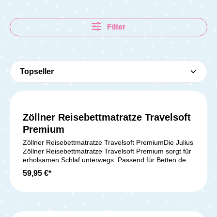
Filter
Zöllner Reisebettmatratze Travelsoft
Premium
Zöllner Reisebettmatratze Travelsoft PremiumDie Julius
Zöllner Reisebettmatratze Travelsoft Premium sorgt für
erholsamen Schlaf unterwegs. Passend für Betten der
Größe 120 x 60 cm, kommt sie mit einer praktischen
59,95 €*
Trage- und Aufbewahrungstasche. Der
schadstoffgeprüfte PU-Markenschaum mit vertikalen
Lüftungskanälen garantiert ein optimales Schlafklima.
Der abnehmbare Funktionsbezug Baby Fresh & Dry
schützt vor Feuchtigkeit und kann bei 40°C gewaschen