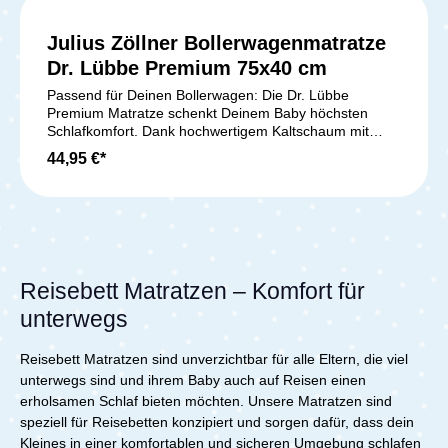
werden. Ideal für Allergiker, bietet diese Matratze
höchsten Komfort und Hygiene – perfekt für deinen
Julius Zöllner Bollerwagenmatratze
kleinen Schatz, sowohl zu Hause als auch auf
Reisen.Lieferumfang:1x Zöllner Reisebettmatratze
Dr. Lübbe Premium 75x40 cm
Travelsoft Premium
Passend für Deinen Bollerwagen: Die Dr. Lübbe
Premium Matratze schenkt Deinem Baby höchsten
Schlafkomfort. Dank hochwertigem Kaltschaum mit
Ventilationskanälen sorgt sie für ein perfektes
44,95 €*
Schlafklima. Der zweischichtige Aufbau – sanfte
Liegefläche und stabile, elastische Basis – unterstützt
die Wirbelsäule optimal und fördert das Wohlbefinden
Deines Babys. Der abnehmbare Bezug Fresh&Dry aus
TENCEL ist besonders anschmiegsam, atmungsaktiv
und nimmt Feuchtigkeit zuverlässig auf. Mit einer Höhe
von ca. 6 cm passt sie ideal in jeden Bollerwagen.
Reisebett Matratzen – Komfort für
Handgefertigt in Deutschland und geprüft nach OEKO-
TEX Standard 100, ist die Matratze frei von
unterwegs
Schadstoffen und sorgt für sicheren, gesunden
Schlaf.Lieferumfang:1x Julius Zöllner
Reisebett Matratzen sind unverzichtbar für alle Eltern, die viel
Bollerwagenmatratze Dr. Lübbe Premium 75x40 cm
unterwegs sind und ihrem Baby auch auf Reisen einen
erholsamen Schlaf bieten möchten. Unsere Matratzen sind
speziell für Reisebetten konzipiert und sorgen dafür, dass dein
Kleines in einer komfortablen und sicheren Umgebung schlafen