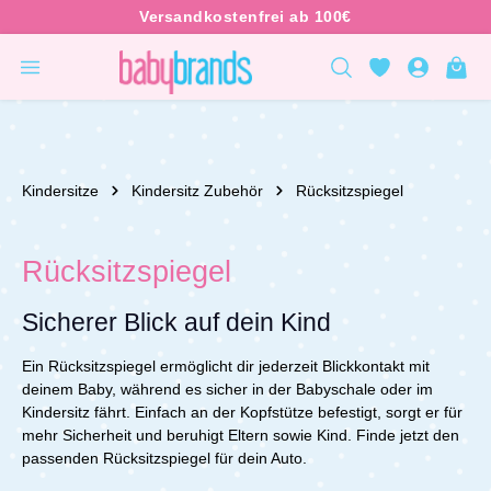
inhalt springen
Kindersitze
Kindersitz Zubehör
Rücksitzspiegel
Rücksitzspiegel
Sicherer Blick auf dein Kind
Ein Rücksitzspiegel ermöglicht dir jederzeit Blickkontakt mit
deinem Baby, während es sicher in der Babyschale oder im
Kindersitz fährt. Einfach an der Kopfstütze befestigt, sorgt er für
mehr Sicherheit und beruhigt Eltern sowie Kind.
Finde jetzt den
passenden Rücksitzspiegel für dein Auto.