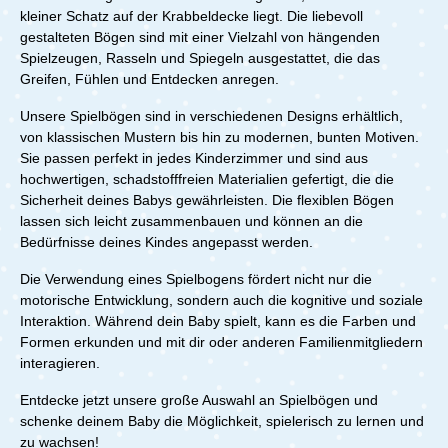
kleiner Schatz auf der Krabbeldecke liegt. Die liebevoll
gestalteten Bögen sind mit einer Vielzahl von hängenden
Spielzeugen, Rasseln und Spiegeln ausgestattet, die das
Greifen, Fühlen und Entdecken anregen.
Unsere Spielbögen sind in verschiedenen Designs erhältlich,
von klassischen Mustern bis hin zu modernen, bunten Motiven.
Sie passen perfekt in jedes Kinderzimmer und sind aus
hochwertigen, schadstofffreien Materialien gefertigt, die die
Sicherheit deines Babys gewährleisten. Die flexiblen Bögen
lassen sich leicht zusammenbauen und können an die
Bedürfnisse deines Kindes angepasst werden.
Die Verwendung eines Spielbogens fördert nicht nur die
motorische Entwicklung, sondern auch die kognitive und soziale
Interaktion. Während dein Baby spielt, kann es die Farben und
Formen erkunden und mit dir oder anderen Familienmitgliedern
interagieren.
Entdecke jetzt unsere große Auswahl an Spielbögen und
schenke deinem Baby die Möglichkeit, spielerisch zu lernen und
zu wachsen!