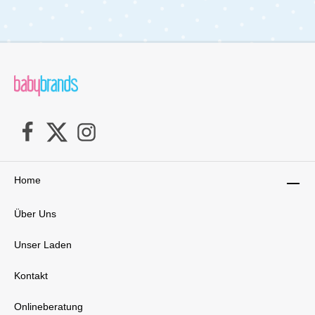
Home
Über Uns
Unser Laden
Kontakt
Onlineberatung