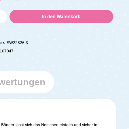
Anzahl: Gib den gewünschten Wert ein oder
In den Warenkorb
er:
SW22826.3
107947
wertungen
 Bänder lässt sich das Nestchen einfach und sicher in