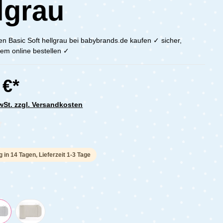
lgrau
en Basic Soft hellgrau bei babybrands.de kaufen ✓ sicher,
em online bestellen ✓
 €*
MwSt. zzgl. Versandkosten
che Bewertung von 0 von 5 Sternen
g in 14 Tagen, Lieferzeit 1-3 Tage