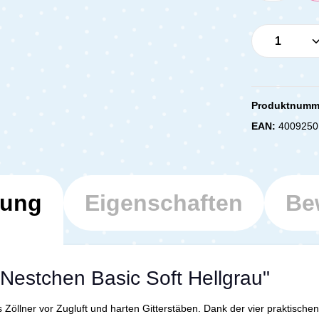
Produkt 
Produktnumm
EAN:
4009250
bung
Eigenschaften
Be
 Nestchen Basic Soft Hellgrau"
öllner vor Zugluft und harten Gitterstäben. Dank der vier praktischen