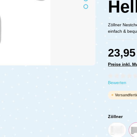
Hel
Zöllner Nestch
einfach & bequ
23,95
Preise inkl. 
Durchschnittli
Bewerten
Versandferti
Zöllner