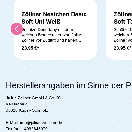
Zöllner Nestchen Basic
Zöllne
Soft Uni Weiß
Soft T
Schütze Dein Baby mit dem
Schütze 
weichen Bettnestchen von Julius
weichen B
Zöllner vor Zugluft und harten
Zöllner v
Gitterstäben. Dank der vier
Gitterstä
23,95 €*
23,95 €*
praktischen Bänder lässt sich das
praktisch
Nestchen einfach und sicher in
Nestchen 
Deinem Kinderbett befestigen. Mit
Deinem Ki
einer Länge von 180 cm passt es
einer Län
perfekt in Kinderbetten der Größen
perfekt i
140x70 cm und 120x60 cm und
140x70 c
sorgt für ein gemütliches,
sorgt für 
Herstellerangaben im Sinne der 
geborgenes Schlafumfeld.Du
geborgen
kannst beruhigt sein: Alle
kannst ber
Julius Zöllner GmbH & Co KG
Materialien des Bettnestchens sind
Materiali
nach Standard 100 by OEKO-TEX
nach Sta
Kaullache 4
Produktklasse I zertifiziert. Das
Produktkla
96328 Küps - Schmölz
bedeutet, sie sind schadstoffgeprüft
bedeutet,
und für Dein Baby sowie Dich
und für D
E-Mail: info@julius-zoellner.de
vollkommen unbedenklich. So
vollkomm
Telefon:
+4992648070
schläft Dein kleiner Schatz sicher
schläft De