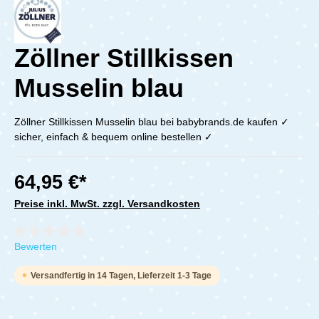
Zöllner Stillkissen
Musselin blau
Zöllner Stillkissen Musselin blau bei babybrands.de kaufen ✓
sicher, einfach & bequem online bestellen ✓
64,95 €*
Preise inkl. MwSt. zzgl. Versandkosten
Durchschnittliche Bewertung von 0 von 5 Sternen
Bewerten
Versandfertig in 14 Tagen, Lieferzeit 1-3 Tage