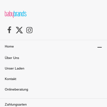
– geprüft auf SchadstoffeBezug und
Innenkissen bei 40 °C waschbar,
trocknergeeignetLieferumfang:1x Zöllner
Stillkissen Musselin
Home
Über Uns
Unser Laden
Kontakt
Onlineberatung
Zahlungsarten