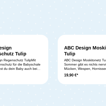
esign
ABC Design Moski
chutz Tulip
Tulip
n Regenschutz TulipMit
ABC Design Moskitonetz Tu
schutz für die Babyschale
Sommer gibt es nichts nervi
gst du dein Baby auch bei
Mücken, Wespen, Hornisse
cken ins Auto.
andere lästige Insekten. Di
19,90 €*
ang: 1 x ABC Design
können auch leicht den Weg
tz Tulip
Wageninnere finden. Schüt
kleinen Schatz daher am Be
dem Weg zum Auto, als auc
mit dem Moskitonetz für die
Babyschale Tulip. Das Netz
sich durch sein feinmaschig