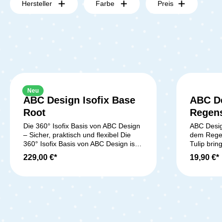
Hersteller
Farbe
Preis
Neu
ABC Design Isofix Base
ABC D
Root
Regens
Die 360° Isofix Basis von ABC Design
ABC Desig
– Sicher, praktisch und flexibel Die
dem Regen
360° Isofix Basis von ABC Design ist
Tulip brin
die ideale Ergänzung für die
Regen tro
229,00 €*
19,90 €*
Babyschale Tulip i-Size und den
Lieferumf
Kindersitz Lily i-Size. Mit diesem
Regenschu
System wird die Installation der
Kindersitze in deinem Auto
kinderleicht und absolut sicher.
Schluss mit umständlichem
Anschnallen: Die Basis wird einfach