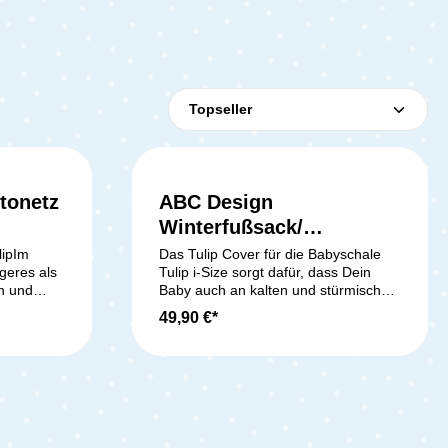
tonetz
ABC Design
Winterfußsack/
Wintercover für Tulip
lipIm
Das Tulip Cover für die Babyschale
geres als
Tulip i-Size sorgt dafür, dass Dein
n und
Baby auch an kalten und stürmischen
ese
Tagen kuschelig warm bleibt. Gefertigt
49,90 €*
 ins
aus flauschigem Thermo-Fleece
ze deinen
schützt es Dein Kleines zuverlässig
sten auf
vor Kälte, Wind und Regen. So wird
h im Auto
jede Ausfahrt zu einem angenehmen
Erlebnis, egal bei welchem
 zeichnet
Wetter. Die clevere Auffächerung der
es,
Reißverschlüsse ermöglicht ein