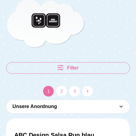
Filter
1
2
3
ABC Design Salsa Run blau