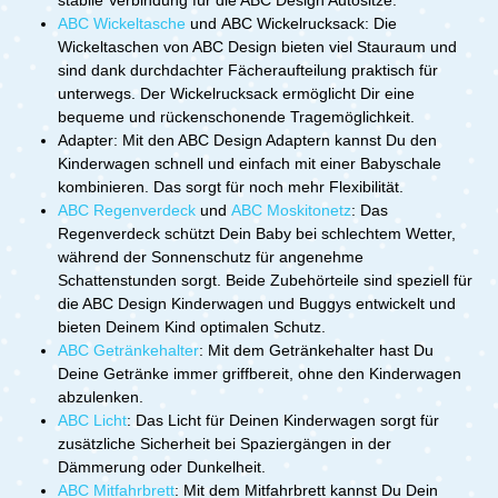
stabile Verbindung für die ABC Design Autositze.
ABC Wickeltasche
und ABC Wickelrucksack: Die
Wickeltaschen von ABC Design bieten viel Stauraum und
sind dank durchdachter Fächeraufteilung praktisch für
unterwegs. Der Wickelrucksack ermöglicht Dir eine
bequeme und rückenschonende Tragemöglichkeit.
Adapter: Mit den ABC Design Adaptern kannst Du den
Kinderwagen schnell und einfach mit einer Babyschale
kombinieren. Das sorgt für noch mehr Flexibilität.
ABC Regenverdeck
und
ABC Moskitonetz
: Das
Regenverdeck schützt Dein Baby bei schlechtem Wetter,
während der Sonnenschutz für angenehme
Schattenstunden sorgt. Beide Zubehörteile sind speziell für
die ABC Design Kinderwagen und Buggys entwickelt und
bieten Deinem Kind optimalen Schutz.
ABC Getränkehalter
: Mit dem Getränkehalter hast Du
Deine Getränke immer griffbereit, ohne den Kinderwagen
abzulenken.
ABC Licht
: Das Licht für Deinen Kinderwagen sorgt für
zusätzliche Sicherheit bei Spaziergängen in der
Dämmerung oder Dunkelheit.
ABC Mitfahrbrett
: Mit dem Mitfahrbrett kannst Du Dein