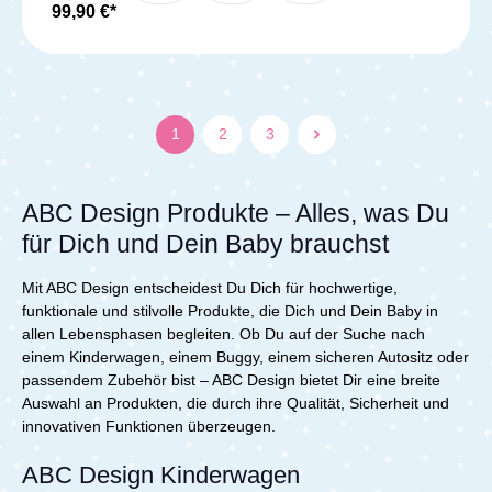
18,2 kgBelastbarkeit je Korb: 5 kgFaltmaß: L 74,5 x B
einfach macht, dein Kind in den Fußsack zu legen. Du
99,90 €*
76,5 x H 47,5 cmLieferumfang:Bayamo Rahmen inkl.
kannst mittels des Reißverschlusses auch dein Kind vor
Räder2x einzeln verstellbare Sitzeinheiten (inkl.
einer Überhitzung schützen. Dank der fünf praktischen
Bezugsstoff)2x HappyBelt® 5-Punkt-Gurtsystem mit
Gurtschlitze kannst du den Winterfußsack leicht an
Magnetverschluss2x Einkaufskorb2x Spiel- und
deinem ABC Design Kinderwagen oder Buggy
Schutzbügel2x Sonnenverdeck (UPF50+)
befestigen. Maße: L x B: 95,5 x 48 cm Gewicht: 0,8 kg
Lieferumfang: 1x ABC Design Winterfußsack
1
2
3
ABC Design Produkte – Alles, was Du
für Dich und Dein Baby brauchst
Mit ABC Design entscheidest Du Dich für hochwertige,
funktionale und stilvolle Produkte, die Dich und Dein Baby in
allen Lebensphasen begleiten. Ob Du auf der Suche nach
einem Kinderwagen, einem Buggy, einem sicheren Autositz oder
passendem Zubehör bist – ABC Design bietet Dir eine breite
Auswahl an Produkten, die durch ihre Qualität, Sicherheit und
innovativen Funktionen überzeugen.
ABC Design Kinderwagen