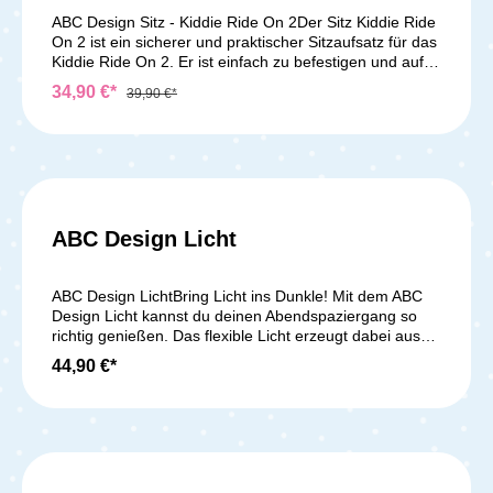
ABC Design Sitz - Kiddie Ride On 2Der Sitz Kiddie Ride
On 2 ist ein sicherer und praktischer Sitzaufsatz für das
Kiddie Ride On 2. Er ist einfach zu befestigen und auf
Wunsch schnell wieder abzunehmen. Egal wo du
34,90 €*
39,90 €*
unterwegs bist, wenn dein Kind zu müde zum gehen ist,
bietet der Sitz die ideale Möglichkeit für eine kurze
Pause. Für zusätzliche Sicherheit sorgt der Griff an der
Sitzeinheit. Technische Daten: Maximales Gewicht:
20 kg Komaptibel mit: Kiddie Ride On 2 Produktgewicht:
0,4 kg Lieferumfang: 1x ABC Design Sitz Kiddie Ride
On 2
ABC Design Licht
ABC Design LichtBring Licht ins Dunkle! Mit dem ABC
Design Licht kannst du deinen Abendspaziergang so
richtig genießen. Das flexible Licht erzeugt dabei aus
sieben Grundfarben unzählige verschiedene
44,90 €*
Lichtstimmungen. Und das Beste? Die Steuerung geht
kinderleicht von der Hand – ob direkt am Licht oder mit
der dazugehörigen App auf dem Smartphone. Mit der
App lassen sich bis zu fünf Lieblingsfarben speichern
und jederzeit wieder erzeugen oder die Helligkeit
anpassen. Darüber hinaus bietet das Licht eine Blink-