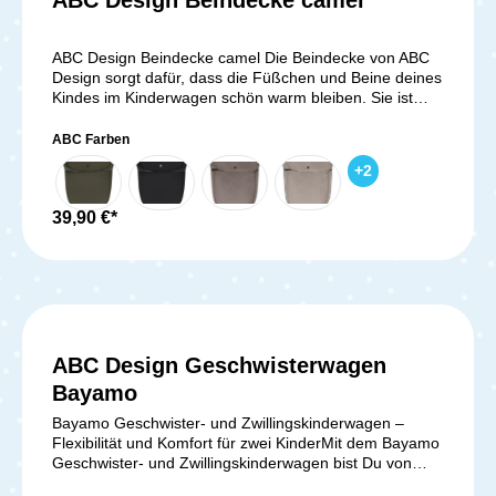
ABC Design Beindecke camel
ABC Design Beindecke camel Die Beindecke von ABC
Design sorgt dafür, dass die Füßchen und Beine deines
Kindes im Kinderwagen schön warm bleiben. Sie ist
gefüttert, weich und wächst mit. Dein Baby wird dank
der Beindecke vor jeder Wetterlage geschützt. Die
ABC Farben
Befestigung erfolgt mit Druckknöpfen um den
+
2
Schutzbügel deines ABC Kinderwagens. Im oberen Teil
der Beindecke befindet sich ein Reißverschluss, mit
welchem du sie um 10 cm verlängern kannst.
39,90 €*
Lieferumfang: 1x ABC Design Beindecke camel
ABC Design Geschwisterwagen
Bayamo
Bayamo Geschwister- und Zwillingskinderwagen –
Flexibilität und Komfort für zwei KinderMit dem Bayamo
Geschwister- und Zwillingskinderwagen bist Du von
Geburt an flexibel unterwegs. Ob Zwillinge oder