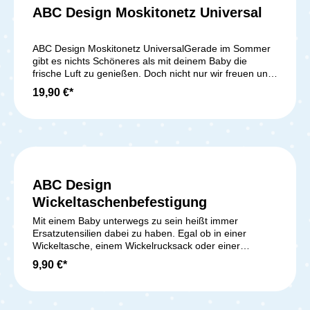
Funktion für noch mehr Sicherheit unterwegs. Das ABC
ABC Design Moskitonetz Universal
Design Licht kann mittels Universal-Halterungen einfach
und schnell an alle Kinderwagen-Modelle von ABC
Design angebracht werden.* LED Licht mit Akku über
ABC Design Moskitonetz UniversalGerade im Sommer
USB.* Universal Befestigungssystem ist für alle ABC
gibt es nichts Schöneres als mit deinem Baby die
Design Modelle ab der Kollektion 2017
frische Luft zu genießen. Doch nicht nur wir freuen uns
verfügbar.Lieferumfang:1x ABC Design Licht
auf das Sommerwetter, auch Mücken fühlen sich bei
19,90 €*
den wärmeren Temperaturen richtig wohl. Mit unserem
Moskitonetz schützt du dein Baby unterwegs optimal
und hältst lästige Insekten ab.Lieferumfang: 1x ABC
Design Moskitonetz Universal
ABC Design
Wickeltaschenbefestigung
Mit einem Baby unterwegs zu sein heißt immer
Ersatzutensilien dabei zu haben. Egal ob in einer
Wickeltasche, einem Wickelrucksack oder einer
Umhängetasche. Diese ständig tragen zu müssen ist
9,90 €*
auf Dauer unbequem und lästig. Umso sinnvoller ist
eine sichere Befestigung der Tasche oder des
Rucksacks am Schieber des Kinderwagens ohne dass
das Gepäckstück dir dabei ununterbrochen gegen die