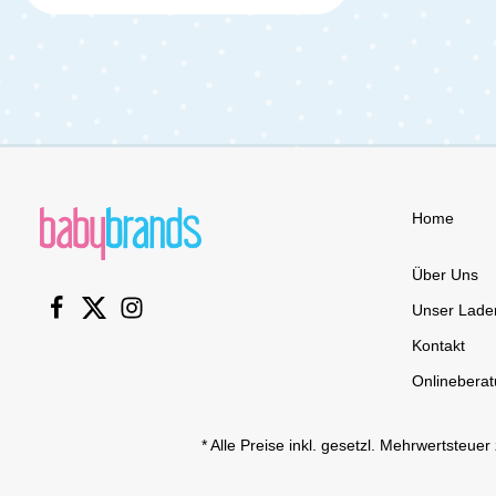
zuverlässig von den ersten Monaten
bis ins Schulalter. Optimaler Schutz
ab dem ersten Tag In den ersten
Lebensmonaten bietet der Aspen 2
Fix i-Size deinem Baby den besten
Schutz dank des 5-Punkt-
Sicherheitsgurtes. Dieser hält deinen
kleinen Schatz sicher und bequem an
Ort und Stelle. Der Sitz wird stabil und
einfach über das Isofix Connector-
System mit deinem Auto verbunden,
Home
während die zusätzliche Top Tether
Befestigung für noch mehr Stabilität
sorgt. Damit du immer sicher sein
Über Uns
kannst, dass der Sitz korrekt installiert
ist, helfen dir Farbindikatoren.
Unser Lade
Leuchtet alles grün, ist der Sitz bereit
Kontakt
für die Fahrt. Bei Rot kannst du ganz
einfach nachjustieren. So kannst du
Onlinebera
dich entspannt zurücklehnen und
sicher sein, dass dein Kind optimal
geschützt ist. Mitwachsendes Design
* Alle Preise inkl. gesetzl. Mehrwertsteuer
für jahrelangen KomfortWenn dein
Kind wächst, wächst der Aspen 2 Fix
i-Size black mit. Entferne einfach den