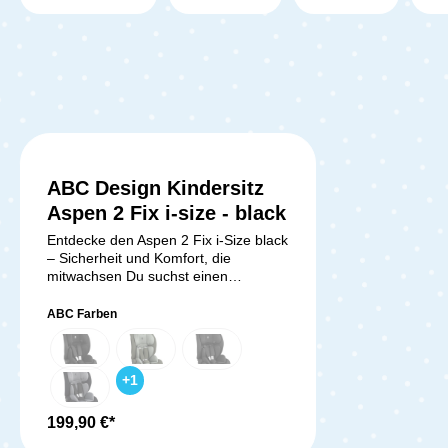
ABC Design Kindersitz
Durchschnittliche Bewertung von 5 von 5 
Aspen 2 Fix i-size - black
Entdecke den Aspen 2 Fix i-Size black
– Sicherheit und Komfort, die
mitwachsen Du suchst einen
Kindersitz, der nicht nur maximale
Sicherheit, sondern auch höchsten
ABC Farben
Komfort bietet? Der Aspen 2 Fix i-
Size black ist ein vielseitiger 2-in-1
Kindersitz, der sich perfekt an die
+
1
Bedürfnisse deines Kindes anpasst.
Mit modernster Technologie, cleveren
Funktionen und einem durchdachten
199,90 €*
Design begleitet er dich und dein Kind