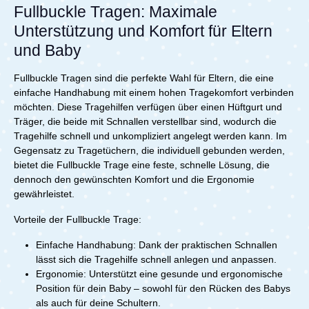
und sicheres Anlegen der Babytrage – perfekt für
integrierter Lendenwirbelstütze entlastet Deinen
Fullbuckle Tragen: Maximale
Deinen Alltag. Dank doppelter Sicherung kannst Du
Rücken und verteilt das Gewicht gleichmäßig. Die
Unterstützung und Komfort für Eltern
Dich jederzeit auf maximalen Halt verlassen.Für
überkreuzten Schultergurte lassen sich schnell und
zusätzlichen Komfort sorgt die gepolsterte
intuitiv anlegen, sodass Du die Tragehilfe für Babys
und Baby
Nackenstütze, die sich flexibel anpassen lässt. Sie
ohne großen Aufwand nutzen kannst – ideal für
bietet Deinem Baby optimalen Halt in jeder
Spaziergänge, Einkäufe oder den Familienalltag.Die
Entwicklungsphase – von den ersten Wochen bis ins
Fullbuckle Tragen sind die perfekte Wahl für Eltern, die eine
Trageweise mit Blick zu Dir schafft besonders in den
Kleinkindalter.Extrasichere Beinschlaufen garantieren
einfache Handhabung mit einem hohen Tragekomfort verbinden
ersten Lebensmonaten eine enge Bindung zwischen Dir
einen festen Sitz und erleichtern Dir das Handling. In
und Deinem Baby. Die vertraute Nähe vermittelt
möchten. Diese Tragehilfen verfügen über einen Hüftgurt und
Kombination mit der integrierten Lordosenstütze wird
Geborgenheit und unterstützt gleichzeitig die
Träger, die beide mit Schnallen verstellbar sind, wodurch die
das Gewicht optimal verteilt, wodurch Dein Rücken
emotionale Entwicklung Deines Kindes.Neben ihrer
Tragehilfe schnell und unkompliziert angelegt werden kann. Im
spürbar entlastet wird.Die Amya Babytrage verbindet
Funktionalität überzeugt die Babytrage für
Gegensatz zu Tragetüchern, die individuell gebunden werden,
Komfort, Sicherheit und Nähe – damit Du Deinen Alltag
Neugeborene mit einem schlanken, modernen Design.
aktiv gestalten kannst und gleichzeitig die Bindung zu
bietet die Fullbuckle Trage eine feste, schnelle Lösung, die
Sie passt zu jedem Stil und bietet eine elegante Optik,
Deinem Kind stärkst.Technische Details: von Geburt bis
dennoch den gewünschten Komfort und die Ergonomie
ohne auf Komfort oder Sicherheit zu verzichten.Für
ca. 3 JahreMindestgewicht des Kindes: 3,2
zusätzliche Sicherheit sorgt die ErgoPromise Garantie,
gewährleistet.
kgMaximalgewicht des Kindes: 15 kgGewicht Trage:
die für die gesamte Lebensdauer der Babytrage gilt. So
760 g100% PolyesterLieferumfang: 1x Cybex Amya
investierst Du in eine langlebige, hochwertige und
Vorteile der Fullbuckle Trage:
Babytrage
ergonomische Lösung, die Dich und Dein Baby viele
Monate zuverlässig begleitet.Lieferumfang:1x Ergobaby
Einfache Handhabung: Dank der praktischen Schnallen
Omni Lite Mesh
lässt sich die Tragehilfe schnell anlegen und anpassen.
Ergonomie: Unterstützt eine gesunde und ergonomische
Position für dein Baby – sowohl für den Rücken des Babys
als auch für deine Schultern.