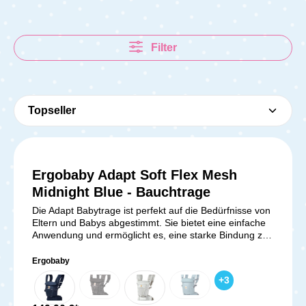
Filter
Ergobaby Adapt Soft Flex Mesh
Midnight Blue - Bauchtrage
Die Adapt Babytrage ist perfekt auf die Bedürfnisse von
Eltern und Babys abgestimmt. Sie bietet eine einfache
Anwendung und ermöglicht es, eine starke Bindung zu
Deinem Baby aufzubauen. Dank des SoftFlex Mesh-
Materials ist eine maximale Luftzirkulation
Ergobaby
gewährleistet, sodass Du und Dein Baby den ganzen
+
3
Tag über trocken und angenehm bleiben. Die
Babytrage bietet drei klassische Tragepositionen, um