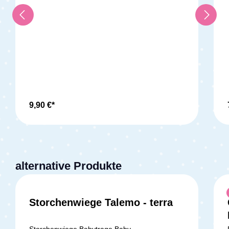
durch den praktischen Klettverschluss einfach
an den Gurt anbringen. Darüber hinaus sorgt
das weiche Baumwoll-Frottee für Komfort. Der
Schultergurtschoner ist bei 30° waschbar.
Technische Daten: Produktmaße: 21,5 cm x 14
cm Produktmaterial: Baumwoll-Frottee
Waschbar bei 30° Lieferumfang: 1x
Schultergurtschoner von Ergobaby in Cream
9,90 €*
alternative Produkte
Storchenwiege Talemo - terra
Storchenwiege Babytrage Baby