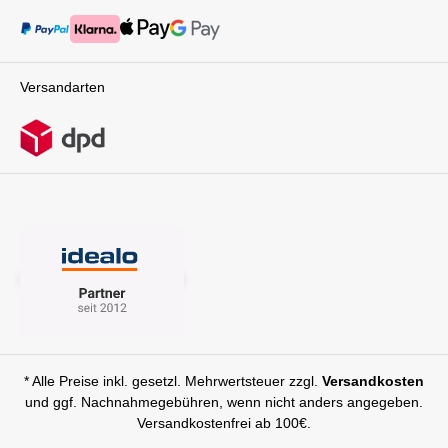
Set inkl. ARRA flex Babyschale und BASE curv
erhältst du ein durchdachtes Komplettpaket für
die ersten Jahre mit deinem Kind. Vom
Neugeborenen bis zum Kleinkindalter begleitet
dich dieses System zuverlässig, komfortabel
Versandarten
und sicher – egal, wohin euer Weg euch führt.
Eleganz trifft auf Funktionalität – mit dem Nuna
MIXX next bist du bestens gerüstet für jedes
Familienabenteuer.Lieferumfang:1x Nuna MIXX
next Kinderwagen mit Sportsitz und Babywanne
inkl.1 Paar standardisierte Adapter für
Babyschalen der PIPA Serie und die anderer
HerstellerKniedecke und Sitzauflage für den
Sportsitz Regenverdeck für den
SportsitzRegenverdeck für die Babywanne1x
Nuna Arra flex i-size Babyschale1x Nuna Base
curv
* Alle Preise inkl. gesetzl. Mehrwertsteuer zzgl.
Versandkosten
und ggf. Nachnahmegebühren, wenn nicht anders angegeben.
Versandkostenfrei ab 100€.