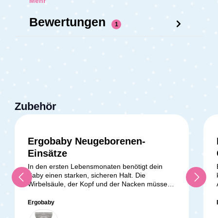
Mehr
Bewertungen
1
Zubehör
Ergobaby Neugeborenen-
Einsätze
In den ersten Lebensmonaten benötigt dein
Baby einen starken, sicheren Halt. Die
Wirbelsäule, der Kopf und der Nacken müssen
dabei entlastet werden. Der Neugeborenen-
Einsatz von Ergobaby schütz dein Kind optimal
Ergobaby
und ist in allen 3- und 4-Positionen-Babytragen