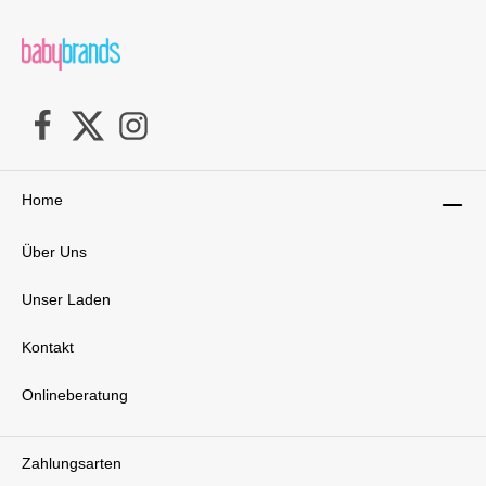
innovative ProxiPivot™ Technologie ermöglicht
es, die Babyschale um 360° zu drehen und
sanft zu dir heranzuschieben – für ein
bequemes und rückenschonendes
Hineinsetzen deines Babys. Dank True Lock™
ISOFIX-Installation und Farbindikatoren siehst
du sofort, ob alles korrekt befestigt ist. Der
Knautschzonen-Stützfuß absorbiert
Aufprallenergie und bietet zusätzliche Sicherheit
bei jedem Fahrtantritt. Die BASE curv ist Teil
des Nuna NEXT Systems™, das mit
Home
verschiedenen Sitzen kombiniert werden kann –
so begleitet dich das System über die ersten
Über Uns
vier Lebensjahre deines Kindes hinweg.
Premium-Qualität, die überzeugt Alle
Komponenten des Nuna MIXX next Sets sind
Unser Laden
aus hochwertigen, langlebigen Materialien
gefertigt. Weiche Stoffe mit Merinowolle und
Kontakt
TENCEL™ Lyocellfasern fühlen sich angenehm
an und sind besonders hautfreundlich für dein
Baby. Das edle Design in der Farbe Caviar –
Onlineberatung
einem eleganten Schwarzton – macht das Set
nicht nur praktisch, sondern auch zu einem
echten Blickfang im Alltag. Alles, was du
Zahlungsarten
brauchst, in einem Set Mit dem Nuna MIXX next