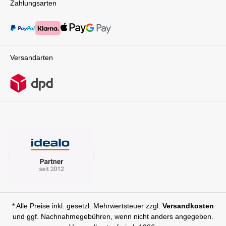
stützt und gleichzeitig genügend Bewegungsfreiheit
Zahlungsarten
bietet, um sich entspannt
zurückzulehnen.Nachhaltigkeit und UmweltschutzEin
bewusster Beitrag In der heutigen Zeit ist Nachhaltigkeit
ein wichtiger Aspekt, den viele Eltern bei der Auswahl
von Babyprodukten berücksichtigen. Der Baby-Safe
Core trägt diesem Gedanken Rechnung. Die
Versandarten
Materialien, die für die Babyschale und die Basisstation
verwendet werden, sind nicht nur langlebig, sondern
auch umweltfreundlich. Britax Römer, der Hersteller des
Baby-Safe Core, legt großen Wert darauf, dass die
Produktionsprozesse nachhaltig gestaltet sind und die
verwendeten Materialien möglichst umweltschonend
sind. Damit setzt Britax Römer ein Zeichen für
verantwortungsbewusstes Handeln und zeigt, dass
Sicherheit, Qualität und Umweltschutz Hand in Hand
gehen können. Als Eltern kannst du somit sicher sein,
dass du nicht nur ein hochwertiges, sondern auch ein
nachhaltiges Produkt für dein Kind wählst. Der Baby-
Safe Core – Sicherheit, Komfort und Flexibilität in
Perfektion Der Baby-Safe Core ist mehr als nur eine
Babyschale – er ist ein umfassendes
Sicherheitssystem, das dir und deinem Kind maximalen
* Alle Preise inkl. gesetzl. Mehrwertsteuer zzgl.
Versandkosten
Schutz und Komfort auf jeder Reise bietet. Mit seinem
und ggf. Nachnahmegebühren, wenn nicht anders angegeben.
intuitiven Klicksystem, der stabilisierenden Basisstation