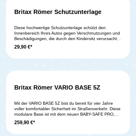
Britax Römer Schutzunterlage
Durchschnittliche Bewer
Diese hochwertige Schutzunterlage schützt den
Innenbereich Ihres Autos gegen Verschmutzungen und
Beschädigungen, die durch den Kindersitz verursacht
werden. Geeignet für gurtbefestigte und ISOFIX-
29,90 €*
Kindersitze. Produktmerkmale: Schützt den Autositz vor
Beschädigung und Verschmutzung Strapazierfähiges
Material Einfache Reinigung Geeignet für gurtbefestigte
und ISOFIX-Kindersitze Maße H x B x T: 49,5 x 0,8 x 90
cmLieferumfang:1x Britax Römer Schutzunterlage
Britax Römer VARIO BASE 5Z
Mit der VARIO BASE 5Z bist du bereit für vier Jahre
voller komfortabler Sicherheit im Straßenverkehr. Diese
modulare Base ist mit dem neuen BABY-SAFE PRO,
dem BABY-SAFE 3 i-SIZE, dem BABY-SAFE CORE
259,90 €*
sowie dem DUALFIX 5Z kompatibel – und jeder der
Sitze kann mit nur einem Klick auf der Base installiert