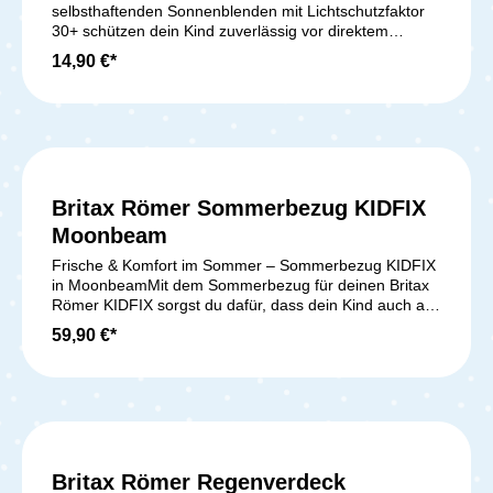
selbsthaftenden Sonnenblenden mit Lichtschutzfaktor
30+ schützen dein Kind zuverlässig vor direktem
Sonnenlicht während der Fahrt. Ihr einzigartiges
14,90 €*
Haftdesign mit leichtgewichtigem, verstärktem Rahmen
vereinfacht die Anbringung und Neupositionierung.
Lieferumfang: 2x selbsthaftende Sonnenblenden
Britax Römer Sommerbezug KIDFIX
Moonbeam
Frische & Komfort im Sommer – Sommerbezug KIDFIX
in MoonbeamMit dem Sommerbezug für deinen Britax
Römer KIDFIX sorgst du dafür, dass dein Kind auch an
heißen Tagen bequem und angenehm im Sitz bleibt.
59,90 €*
Der Bezug besteht aus 70 % Bambus-Viskose und 30 %
Bio-Baumwolle – ein natürlicher Materialmix, der nicht
nur weich und hautfreundlich ist, sondern auch
besonders langlebig.Der strukturierte Jersey-Stoff mit
moderner Waffelprägung fördert die Luftzirkulation und
verhindert übermäßiges Schwitzen. Die sanfte Textur
fühlt sich angenehm auf der Haut an – perfekt für den
Britax Römer Regenverdeck
Sommer, aber auch ideal für die ganzjährige Nutzung.