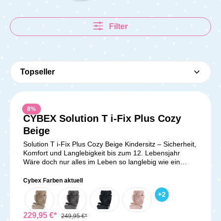
Filter
8
%
CYBEX Solution T i-Fix Plus Cozy
Beige
Solution T i-Fix Plus Cozy Beige Kindersitz – Sicherheit,
Komfort und Langlebigkeit bis zum 12. Lebensjahr
Wäre doch nur alles im Leben so langlebig wie ein
Solution. Mit dem Solution T i-Fix Plus Cozy Beige
Kindersitz hast Du die perfekte Lösung für die sichere
Cybex Farben aktuell
und bequeme Autofahrt Deines Kindes – und das über
+
2
viele Jahre hinweg. Ganze neun Jahre Nutzungsdauer
machen diesen Sitz zu einem treuen Begleiter, der Dein
Kind vom Kindergartenalter bis zum Ende der
229,95 €*
249,95 €*