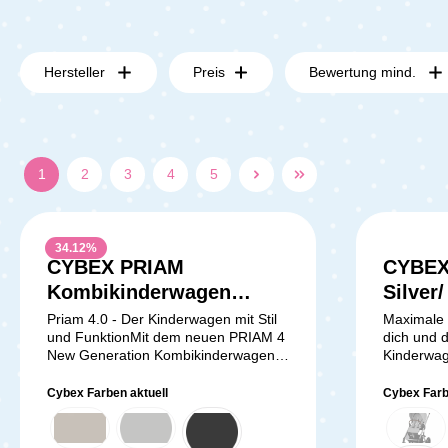
Hersteller
Preis
Bewertung mind.
1
2
3
4
5
34.12
%
CYBEX PRIAM
CYBEX 
Durchschnittliche Bewertung von 5 von 5 
Kombikinderwagen
Silver
Rosegold mit
Priam 4.0 - Der Kinderwagen mit Stil
Maximale F
und FunktionMit dem neuen PRIAM 4
dich und 
Babywanne Sepia Black
New Generation Kombikinderwagen
Kinderwag
und Seat Pack Simply
von CYBEX erlebst du jeden
und deine
Flowers Grey
Spaziergang mit deinem Baby in
und eine u
Cybex Farben aktuell
Cybex Far
unvergleichlichem Stil und Komfort.
zu bieten.
Dieser Kombikinderwagen bietet die
schlender
perfekte Mischung aus eleganter
auf dem L