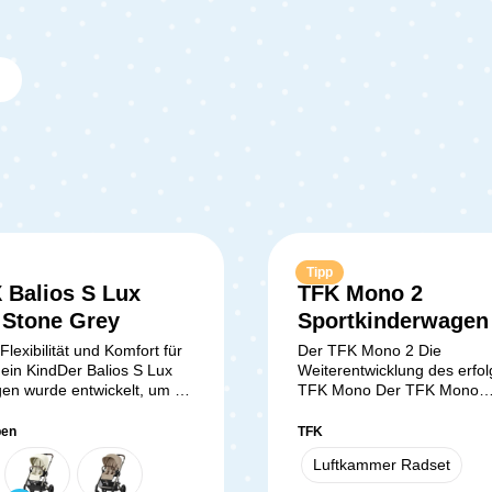
Tipp
Balios S Lux
TFK Mono 2
Sternen
/ Stone Grey
Sportkinderwagen 
Olive/Luftkammer
lexibilität und Komfort für
Der TFK Mono 2 Die
dein KindDer Balios S Lux
Weiterentwicklung des erfol
Radset
en wurde entwickelt, um dir
TFK Mono Der TFK Mono
m Kind höchsten Komfort
Sportkinderwagen ist jetzt 
nvergleichliche Flexibilität
komfortabler, flexibler und
ben
TFK
 Egal, ob du durch die Stadt
anpassbarer geworden. Mi
Luftkammer Radset
st oder über holprige Wege
Mono 2 kommen exklusive 
and fährst – dieser
Features, wie z.B. ein neues