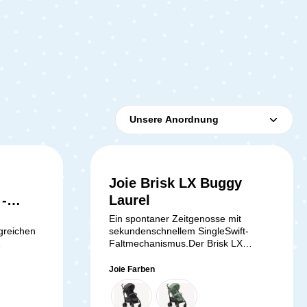
Joie Brisk LX Buggy
Durchschnittliche Bewer
-
Laurel
Ein spontaner Zeitgenosse mit
greichen
sekundenschnellem SingleSwift-
Faltmechanismus.Der Brisk LX
noch
von Joie ist ein Allround-Buggy mit
fixem Faltmechanismus. Durch den
Joie Farben
t dem
Sicherungshebel am Schiebegriff lässt
neue
er sich mit einem Handgriff zuklappen
 Gestell,
und fixieren.Die Rückenlehne ist 5-