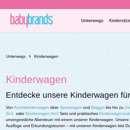
e springen
Zur Hauptnavigation springen
Unterwegs
Kindersitz
Unterwegs
Kinderwagen
Kinderwagen
Entdecke unsere Kinderwagen für
Von
Kombikinderwagen
über
Sportwagen
und
Buggys
bis hin zu
Zw
3in1
oder
Kinderwagen 4in1
Sets und praktisches
Kinderwagenzub
unvergessliche Abenteuer mit einem unserer Kinderwagen. Unsere Kin
Ausflüge und Erkundungstouren – mit unseren Kinderwagen bist Du