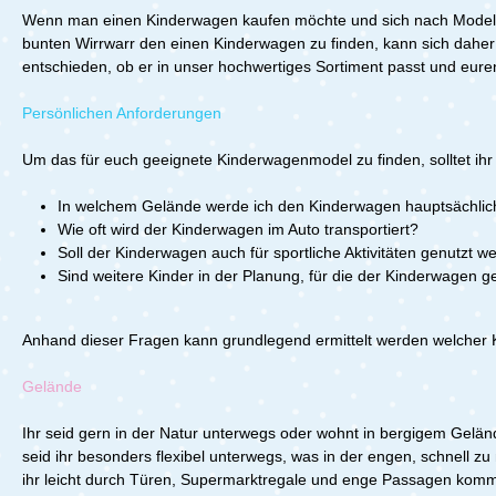
Sonnenverdeck mit UPF 50+ –
bietet der PRIAM 4 von CYBEX alles,
abnehmbar
Wenn man einen Kinderwagen kaufen möchte und sich nach Modellen
optimaler Sonnenschutz Ob für den
was du für einen unbeschwerten Start
Bedarf ein
Alltag in der Stadt, Reisen oder
bunten Wirrwarr den einen Kinderwagen zu finden, kann sich daher
mit deinem Baby brauchst. Das
dein Kind
Ausflüge – der CYBEX Beezy
entschieden, ob er in unser hochwertiges Sortiment passt und eur
ergonomische Design, die
hygienisch
überzeugt mit seinem durchdachten
durchdachten Funktionen und die
den Allta
Design, seiner Vielseitigkeit und
nachhaltige Herstellung machen
die perfek
Persönlichen Anforderungen
seinem hohen Komfort. Erleben Sie
diesen Kinderwagen zu einer
vielseitig
eine neue Art der Mobilität mit Ihrem
hervorragenden Wahl für Eltern, die
langlebig
Um das für euch geeignete Kinderwagenmodel zu finden, solltet ihr
Kind und genießen Sie jede Fahrt mit
Wert auf Qualität, Komfort und
seiner ve
Leichtigkeit!Technische Details:Maße
Umweltfreundlichkeit
ergonomis
(LxBxH): 81 x 44 x 105
In welchem Gelände werde ich den Kinderwagen hauptsächli
legen.Hochwertige All-Terrain-Räder
drehbaren 
cm Klappmaß (LxBxH): 26 x 43 x 58
und Allradfederung – Für eine ruhige
Kind höch
Wie oft wird der Kinderwagen im Auto transportiert?
cmLieferumfang: Beezy Rahmen inkl.
Fahrt auf allen Wegen.Drehbare
Fahrt. Glei
Soll der Kinderwagen auch für sportliche Aktivitäten genutzt 
RäderSitzeinheit (Rahmengestell &
Sitzeinheit – Wähle je nach Bedarf, ob
praktisch
Sind weitere Kinder in der Planung, für die der Kinderwagen g
Bezugsstoff)EinkaufskorbSpielbügelS
dein Kind dich ansehen oder die
Pull Harne
onnenverdeck
Umgebung entdecken soll.Erhöhte
Schiebegri
Babywanne – Noch engere Nähe zu
Zusammenk
Anhand dieser Fragen kann grundlegend ermittelt werden welcher K
deinem Baby, um Geborgenheit zu
der Stadt
schaffen.Schnell einstellbares
einem Ne
Gelände
Gurtsystem und verstellbares
Kleinkind 
Sonnendach – Mehr Sicherheit und
sich perfe
Komfort im Alltag.Einhand-Falttechnik
und sorgt 
Ihr seid gern in der Natur unterwegs oder wohnt in bergigem Gelän
– Platzsparend und praktisch für
zum Vergn
seid ihr besonders flexibel unterwegs, was in der engen, schnell zu
unterwegs.Conscious Collection –
Unterschi
ihr leicht durch Türen, Supermarktregale und enge Passagen kommt.
Umweltfreundliche Stoffe aus
Lux!Technische