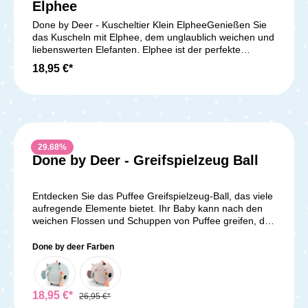
Elphee
Done by Deer - Kuscheltier Klein ElpheeGenießen Sie
das Kuscheln mit Elphee, dem unglaublich weichen und
liebenswerten Elefanten. Elphee ist der perfekte
Begleiter, der Ihre Geheimnisse bewahrt und immer an
18,95 €*
Ihrer Seite ist. Mit ihm können Sie lachen und
Geschichten erzählen - Elphee ist wirklich ein treuer
Freund! Das Kuscheltier hat eine sanfte sandfarbene
Farbe und ist herrlich flauschig. Lieferumfang:1x Done
by Deer - Kuscheltier Klein Elphee
29.68
%
Done by Deer - Greifspielzeug Ball
Entdecken Sie das Puffee Greifspielzeug-Ball, das viele
aufregende Elemente bietet. Ihr Baby kann nach den
weichen Flossen und Schuppen von Puffee greifen, das
spannende Knistergeräusch hören und die
verschiedenen Texturen und bunten Etiketten
Done by deer Farben
erkunden. Wenn Sie ihm einen kleinen Schubs geben,
macht er ein lustiges Geräusch, das die Kleinen dazu
ermutigt, ihm nachzukrabbeln. Der süße Silikon-
Beißring in Form von Puffees Schwanz hat
18,95 €*
26,95 €*
verschiedene Texturen, die beim Zahnen stimulieren