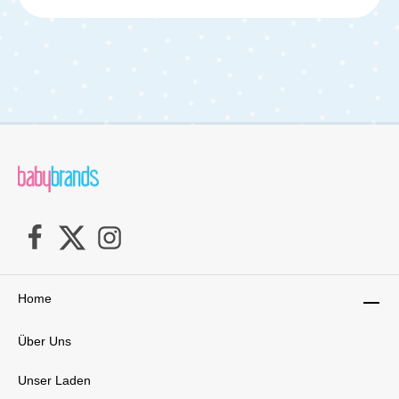
und beruhigen. Der fröhliche rosa Kugelfisch bietet
zahlreiche Elemente, um die Grob- und Feinmotorik
Ihres Babys zu fördern. Mit dem Gummiband oder
einem Universalring kann er leicht an einer Spielmatte,
am Kinderwagen oder an einem Spielbogen befestigt
werden. Lieferumfang:Greifspielzeug Ball
Home
Über Uns
Unser Laden