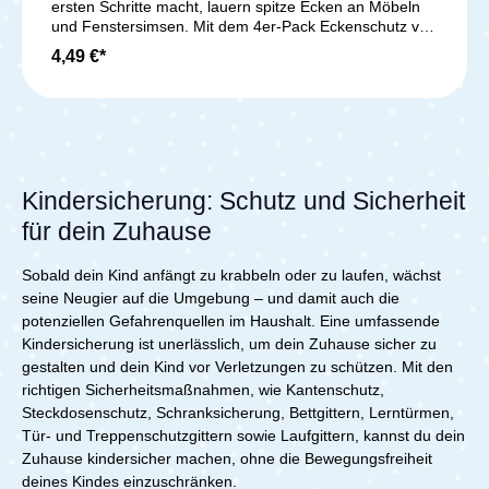
ersten Schritte macht, lauern spitze Ecken an Möbeln
und Fenstersimsen. Mit dem 4er-Pack Eckenschutz von
reer kannst Du Dein Kind effektiv vor Verletzungen
4,49 €*
schützen. Der Rundum-Schutz umschließt jede Ecke
komplett und das abfedernde Material dämpft Stöße
sanft ab. So verhinderst Du schmerzhafte Beulen und
Unfälle.Der Eckenschutz ist vielseitig einsetzbar: für
Tische, Schränke, Fensterbänke, Wickeltische oder
Sideboards – auf Holz, Lack, Marmor und vielen
weiteren Oberflächen hält er zuverlässig. Das
Kindersicherung: Schutz und Sicherheit
hochwertige, geprüfte Material ist robust, bissfest, PVC-
frei und unbedenklich, selbst wenn Dein Kind daran
für dein Zuhause
leckt.Dank durchsichtigem Design fügt sich der
Eckenschutz harmonisch in jedes Wohnambiente ein.
Sobald dein Kind anfängt zu krabbeln oder zu laufen, wächst
Die Montage ist kinderleicht: Oberfläche reinigen,
seine Neugier auf die Umgebung – und damit auch die
Klebefolie abziehen, anpressen – fertig. Bei Bedarf lässt
potenziellen Gefahrenquellen im Haushalt. Eine umfassende
sich der Schutz rückstandslos wieder entfernen.
Sicherheit für Dein Kind war noch nie so einfach und
Kindersicherung ist unerlässlich, um dein Zuhause sicher zu
stilvoll.Lieferumfang:1x Reer Eckenschutz - 4 Stück
gestalten und dein Kind vor Verletzungen zu schützen. Mit den
richtigen Sicherheitsmaßnahmen, wie Kantenschutz,
Steckdosenschutz, Schranksicherung, Bettgittern, Lerntürmen,
Tür- und Treppenschutzgittern sowie Laufgittern, kannst du dein
Zuhause kindersicher machen, ohne die Bewegungsfreiheit
deines Kindes einzuschränken.