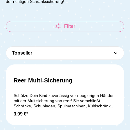
der richtigen Schranksicherung!
Filter
Reer Multi-Sicherung
Schütze Dein Kind zuverlässig vor neugierigen Händen
mit der Multisicherung von reer! Sie verschließt
Schränke, Schubladen, Spülmaschinen, Kühlschränke
und Mikrowellen sicher, sodass gefährliche
3,99 €*
Gegenstände wie Messer oder Reinigungsmittel
unzugänglich bleiben. Geprüft nach EN 16948:2017
und von unabhängigen Instituten getestet, hält die