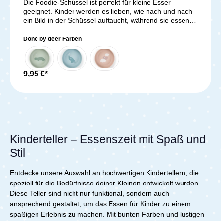
Die Foodie-Schüssel ist perfekt für kleine Esser
gewährleistet. Zudem ist der Teller mikrowellengeeignet
geeignet. Kinder werden es lieben, wie nach und nach
und kann problemlos in der Spülmaschine gereinigt
ein Bild in der Schüssel auftaucht, während sie essen.
werden, was die Handhabung und Reinigung sehr
Die rutschfeste Unterseite sorgt für einen sicheren Halt
einfach macht. Mit dem Done By Deer Lalee Stick&Stay
und ist besonders praktisch. Die Schüssel wurde
Snackteller – Sand kannst du deinem Kind eine
Done by deer Farben
speziell für den täglichen Gebrauch mit Kindern
abwechslungsreiche und sichere Möglichkeit bieten,
entworfen und ist sowohl spülmaschinen- als auch
seine Mahlzeiten selbst zu
mikrowellengeeignet. Nach vielen Familienmahlzeiten
genießen.Lieferumfang:Done by Deer - Snackteller
kann die Schüssel recycelt werden und zu neuen
9,95 €*
Lalee
Alltagsgegenständen verarbeitet werden, indem sie in
die Kunststoffentsorgung gegeben wird. Auf der Foodie-
Schüssel sind lustige Motive zu sehen. Die matte
Oberfläche passt perfekt zur restlichen Foodie-
Kollektion. Die Unterseite ist in einem dunkleren Blau
gehalten und sorgt für ein hübsches zweifarbiges
Detail.Lieferumfang:1x Foodie Schüssel
Kinderteller – Essenszeit mit Spaß und
Stil
Entdecke unsere Auswahl an hochwertigen Kindertellern, die
speziell für die Bedürfnisse deiner Kleinen entwickelt wurden.
Diese Teller sind nicht nur funktional, sondern auch
ansprechend gestaltet, um das Essen für Kinder zu einem
spaßigen Erlebnis zu machen. Mit bunten Farben und lustigen