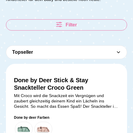
Filter
Done by Deer Stick & Stay
Snackteller Croco Green
Mit Croco wird die Snackzeit ein Vergnügen und
zaubert gleichzeitig deinem Kind ein Lächeln ins
Gesicht. So macht das Essen Spaß! Der Snackteller ist
in 3 Kammern unterteilt. Die Innenkanten sind
abgerundet und fördern dadurch dein Kind beim
Done by deer Farben
selbstständigen Essenlernen. Durch Saugfüße an der
Unterseite haftet er auf allen glatten Oberflächen und