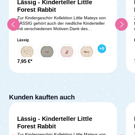
Lässig - Kinderteller Little
Forest Rabbit
Zur Kindergeschirr Kollektion Little Mateys von
LÄSSIG gehört auch der niedliche Kinderteller
mit verschiedenen Motiven.Dank des
rutschfesten Rings auf der Unterseite des
Tellers bleibt er sicher auf dem Tisch stehen.
Lässig
Alle Geschirrteile sind nicht nur BPA-frei und
+
5
leicht, sondern auch spülmaschinen- und
mikrowellengeeignet. Sie bestehen aus einer
umweltfreundlichen Mischung aus Polypropylen
7,95 €*
und Zellulose, was sie nachhaltiger und
ressourcenschonender als herkömmliches
Polypropylen macht.Lieferumfang:1x Lässig
Kinderteller
Kunden kauften auch
Lässig - Kinderteller Little
Forest Rabbit
Zur Kindergeschirr Kollektion Little Mateys von