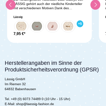
LÄSSIG gehört auch der niedliche Kinderteller
mit verschiedenen Motiven.Dank des
rutschfesten Rings auf der Unterseite des
Tellers bleibt er sicher auf dem Tisch stehen.
Lässig
Alle Geschirrteile sind nicht nur BPA-frei und
+
5
leicht, sondern auch spülmaschinen- und
mikrowellengeeignet. Sie bestehen aus einer
umweltfreundlichen Mischung aus Polypropylen
7,95 €*
und Zellulose, was sie nachhaltiger und
ressourcenschonender als herkömmliches
Polypropylen macht.Lieferumfang:1x Lässig
Kinderteller
Herstellerangaben im Sinne der
Produktsicherheitsverordnung (GPSR)
Lässig GmbH
Im Riemen 32
64832 Babenhausen
Tel. +49 (0) 6073 74489 0 (10 Uhr - 15 Uhr)
E-Mail: shop@laessig-fashion.de