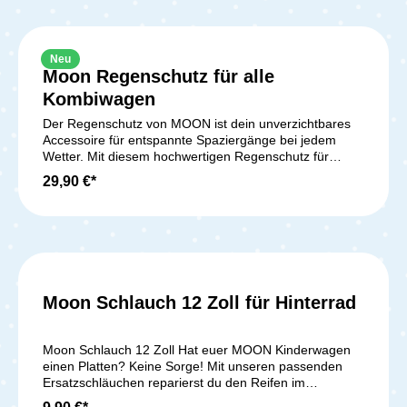
Neu
Moon Regenschutz für alle
Kombiwagen
Der Regenschutz von MOON ist dein unverzichtbares
Accessoire für entspannte Spaziergänge bei jedem
Wetter. Mit diesem hochwertigen Regenschutz für
deinen Kinderwagen schützt du dein Baby zuverlässig
29,90 €*
vor Regen, Wind und Nässe. Egal ob kurzer
Stadtbummel oder ausgedehnter Spaziergang – dein
Kind bleibt trocken, warm und geborgen. Der
Regenschutz umhüllt den Kinderwagen vollständig und
verhindert das Eindringen von Feuchtigkeit.Das
robuste, reißfeste Material sorgt für Langlebigkeit und
begleitet dich über viele Jahre hinweg. Gleichzeitig lässt
Moon Schlauch 12 Zoll für Hinterrad
sich der MOON Regenschutz ganz einfach mit einem
feuchten Tuch reinigen – hygienisch und schnell
einsatzbereit. Dank der perfekten Passform für MOON
Moon Schlauch 12 Zoll Hat euer MOON Kinderwagen
Kinderwagen sitzt der Wetterschutz sicher und lässt
einen Platten? Keine Sorge! Mit unseren passenden
sich in wenigen Handgriffen anbringen oder
Ersatzschläuchen reparierst du den Reifen im
abnehmen.So bleibst du flexibel und wetterunabhängig
Handumdrehen. Wähle den Schlauch passend zu
unterwegs. Mit dem MOON Regenschutz genießt du