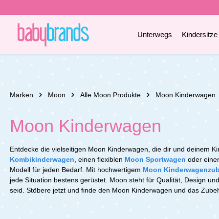
e springen
Zur Hauptnavigation springen
Unterwegs
Kindersitze
Marken
Moon
Alle Moon Produkte
Moon Kinderwagen
Moon Kinderwagen
Entdecke die vielseitigen Moon Kinderwagen, die dir und deinem K
Kombikinderwagen
, einen flexiblen
Moon Sportwagen
oder einen
Modell für jeden Bedarf. Mit hochwertigem
Moon Kinderwagenzu
jede Situation bestens gerüstet. Moon steht für Qualität, Design un
seid. Stöbere jetzt und finde den Moon Kinderwagen und das Zubehö