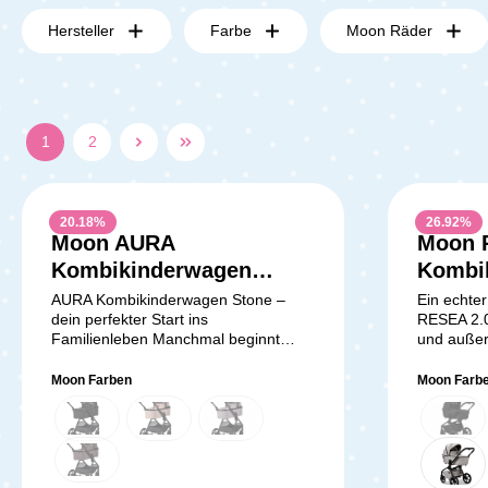
Hersteller
Farbe
Moon Räder
1
2
20.18
%
26.92
%
Moon AURA
Moon 
Kombikinderwagen
Kombi
Stone
AURA Kombikinderwagen Stone –
Ein echte
dein perfekter Start ins
RESEA 2.0
Familienleben Manchmal beginnt
und außer
Großes ganz unkompliziert. Genau
Kinderwage
dafür wurde der AURA
Alleskönne
Moon Farben
Moon Farb
Kombikinderwagen Stone entwickelt:
setzt neu
Er ist klar im Design, funktional in der
Mobilität f
Ausstattung und gemacht für dich,
Kombinati
wenn du als junge Familie einen
Funktione
verlässlichen, stilvollen und
und einem