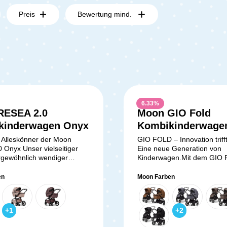
Preis
Bewertung mind.
6.33
%
RESEA 2.0
Moon GIO Fold
kinderwagen Onyx
Kombikinderwage
Greige mit Lightw
r Alleskönner der Moon
GIO FOLD – Innovation triff
 Onyx Unser vielseitiger
Eine neue Generation von
Rädern inkl. GRAT
gewöhnlich wendiger
Kinderwagen.Mit dem GIO 
Sonnensegel,
n, der sich als echter
entscheidest Du Dich für ei
Regenverdeck und
r in der City präsentiert,
Kinderwagen, der modernes
en
Moon Farben
e Maßstäbe in der urbanen
durchdachte Funktionalität 
Mückennetz
ür Familien. Mit einer
kompromisslose Qualität ver
on aus innovativen
Teil der exklusiven Diamond
+
1
+
2
n, hochwertigen Materialien
steht der GIO Fold für aus
 durchdachten Design
Materialien, präzise Verarb