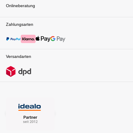
Fahrt.Der PEG Primo Viaggio 360 ist nicht nur ein
Onlineberatung
Autokindersitz, sondern ein innovatives Produkt, das
Sicherheit und Komfort perfekt miteinander
vereint.Details im Überblick:Größe: in Fahrtrichtung
gedreht: Max 44 W x 70 H x 63 D Min 44 W x 63 H x 63
Zahlungsarten
D in entgegengesetzter Fahrtrichtung: Max 44 W x 58 H
x 70 D Min 44 W x 48 H x 70 DGewicht: 15,7
kgLieferumfang:1x PEG Kindersitz Viaggio 360 Evo
PlanetACHTUNG: Nur mit Base Twist verwendbar!
(separat erhältlich)
Versandarten