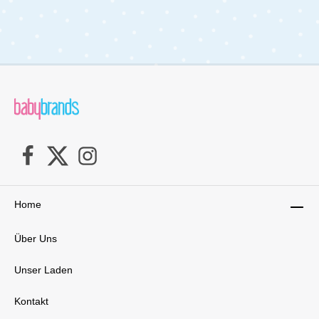
18 kg (ungefähr 4 Jahre). Die entgegen der
Fahrtrichtung gerichtete Position ist besonders sicher
und wird bis zum Alter von 15 Monaten oder einer
Größe von 76 cm empfohlen.Komfortables Turn & Go-
System: Sobald dein Kind 15 Monate alt und 76 cm
groß ist, kannst du mühelos das Turn & Go-System
nutzen, um den Sitz in Fahrtrichtung zu drehen. Diese
innovative Funktion ermöglicht ein einfaches Ein- und
Aussteigen und macht Autofahrten angenehmer für
Eltern und Kinder.Drehbare Basis für mehr Flexibilität:
Die drehbare Basis des Primo Viaggio 360 ermöglicht
es dem Kind, problemlos ins Auto einzusteigen und
auszusteigen. Diese Funktion macht den täglichen
Gebrauch des Autokindersitzes einfach und
bequem.Intelligente Sicherheitsmerkmale: Der Anti-
Rebound-Bügel schützt das Kind bei einem
Home
Auffahrunfall, während die Kinetic Pods die Kräfte beim
Seitenaufprall fernhalten. Das Adjustable Side Impact
Protection (ASIP) System bietet zusätzlichen
Über Uns
Seitenaufprallschutz und kann in sechs Positionen an
das Wachstum des Kindes angepasst werden.Blind
Unser Laden
Lock System für zusätzliche Sicherheit: Das Blind Lock
System verhindert, dass der Autokindersitz
versehentlich durch andere Mitfahrer gelöst wird, und
Kontakt
sorgt somit für maximale Sicherheit während der