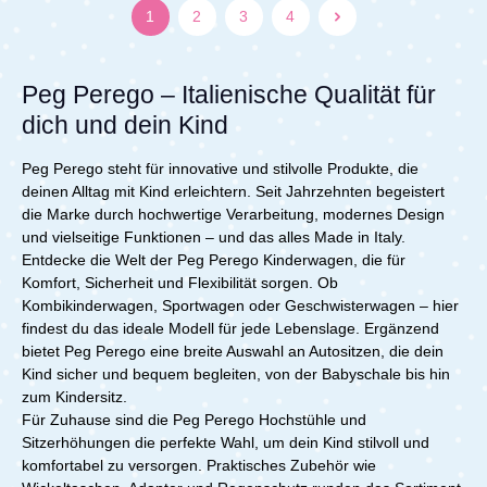
und schon kannst du die Babyflasche deines kleinen
1
2
3
4
Lieblings oder deine eigene Wasserflasche sicher und
griffbereit transportieren.Egal, ob du mit dem Book,
dem Booklet 50, dem Aria Shopper oder einem anderen
PEG Buggy unterwegs bist – der Stroller Cup Holder
Peg Perego – Italienische Qualität für
passt zu allen Modellen und sorgt dafür, dass du und
dich und dein Kind
dein Kind stets hydriert bleibt. Die praktische Lösung für
unterwegs, damit du dich ganz auf die gemeinsame
Zeit konzentrieren kannst.Verabschiede dich von Durst
Peg Perego steht für innovative und stilvolle Produkte, die
und erlebe unbeschwerte Spaziergänge mit dem
deinen Alltag mit Kind erleichtern. Seit Jahrzehnten begeistert
Stroller Cup Holder. Entdecke die Bequemlichkeit
die Marke durch hochwertige Verarbeitung, modernes Design
dieses Zubehörs und mach deine Ausflüge noch
und vielseitige Funktionen – und das alles Made in Italy.
angenehmer – für dich und dein kleines Abenteuer!
Lieferumfang: 1x PEG Flaschenhalter für Buggys /
Entdecke die Welt der Peg Perego Kinderwagen, die für
Kinderwagen
Komfort, Sicherheit und Flexibilität sorgen. Ob
Kombikinderwagen, Sportwagen oder Geschwisterwagen – hier
findest du das ideale Modell für jede Lebenslage. Ergänzend
bietet Peg Perego eine breite Auswahl an Autositzen, die dein
Kind sicher und bequem begleiten, von der Babyschale bis hin
zum Kindersitz.
Für Zuhause sind die Peg Perego Hochstühle und
Sitzerhöhungen die perfekte Wahl, um dein Kind stilvoll und
komfortabel zu versorgen. Praktisches Zubehör wie