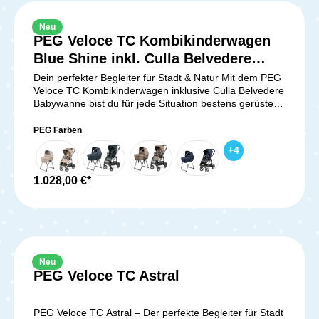
Neu
PEG Veloce TC Kombikinderwagen
Blue Shine inkl. Culla Belvedere
Babywanne
Dein perfekter Begleiter für Stadt & Natur Mit dem PEG
Veloce TC Kombikinderwagen inklusive Culla Belvedere
Babywanne bist du für jede Situation bestens gerüstet.
Ob Spaziergänge in der Stadt oder Abenteuer in der
Natur – dieser Town & Country Kinderwagen bietet
PEG Farben
höchsten Komfort, innovative Funktionen und ein
+
4
stilvolles Design. Maximale Flexibilität – Für jedes
Terrain geeignet Der Veloce TC (Town & Country) ist
speziell darauf ausgelegt, dir und deinem Baby eine
1.028,00 €*
sanfte und angenehme Fahrt auf jedem Untergrund zu
ermöglichen. Große Soft-Ride-Räder mit Kugellagern –
Perfekte Bodenhaftung auf Asphalt, Kopfsteinpflaster,
Wiesen & Waldwegen Einstellbare Federung mit
"SOFT" & "HARD"-Modus – Passt sich individuell an
den Untergrund an 360°-schwenkbare Vorderräder –
Neu
Maximale Wendigkeit in engen Straßen oder beim
PEG Veloce TC Astral
Shopping Leichter Aluminiumrahmen – Robust, stabil
und einfach zu manövrieren Dank dieser durchdachten
Funktionen meisterst du sowohl enge Stadtwege als
PEG Veloce TC Astral – Der perfekte Begleiter für Stadt