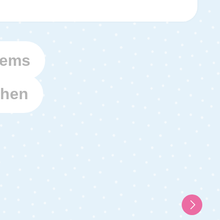
tems
ehen