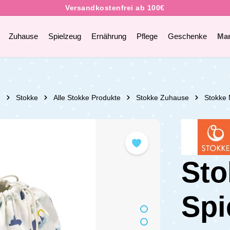
Zuhause
Spielzeug
Ernährung
Pflege
Geschenke
Ma
n
Stokke
Alle Stokke Produkte
Stokke Zuhause
Stokke 
Sto
Spi