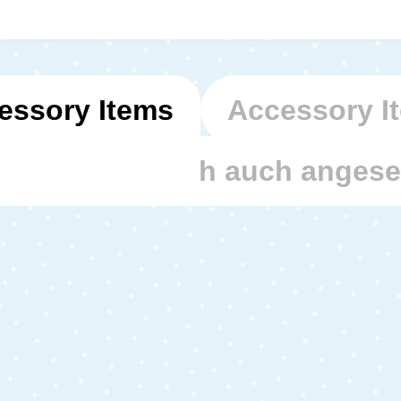
essory Items
Accessory I
den haben sich auch anges