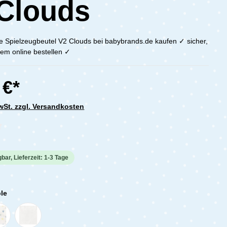
Clouds
 Spielzeugbeutel V2 Clouds bei babybrands.de kaufen ✓ sicher,
em online bestellen ✓
 €*
MwSt. zzgl. Versandkosten
che Bewertung von 0 von 5 Sternen
bar, Lieferzeit: 1-3 Tage
le