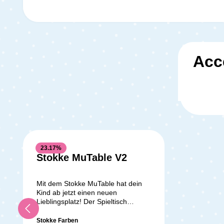
Acc
Kun
23.17
%
Stokke MuTable V2
Mit dem Stokke MuTable hat dein
Kind ab jetzt einen neuen
Lieblingsplatz! Der Spieltisch
MuTable von Stokke ist
multifunktional und unterstützt dein
Stokke Farben