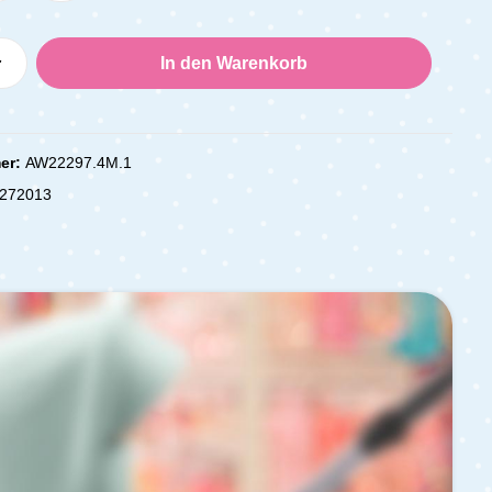
Anzahl: Gib den gewünschten Wert ein oder
In den Warenkorb
er:
AW22297.4M.1
272013