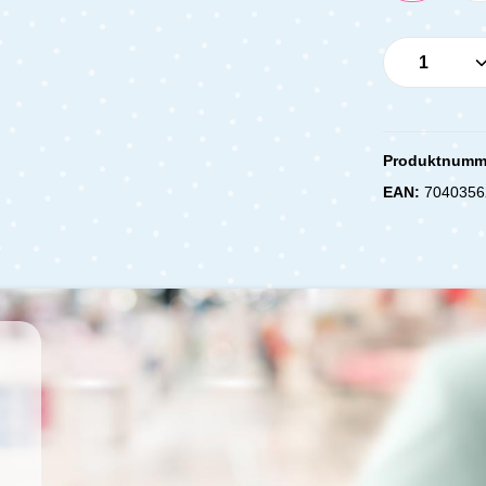
Produkt 
Produktnumm
EAN:
7040356