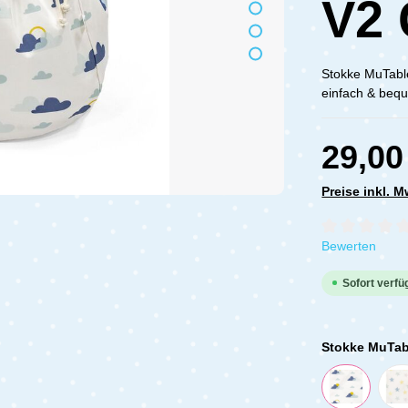
V2 
Stokke MuTable
einfach & bequ
29,00
Preise inkl. 
Durchschnittli
Bewerten
Sofort verfüg
Stokke MuTab