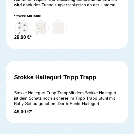
wird dank des Tunnelzugverschlusses an der Unterseite
des MuTable Spieltisches eingehangen. Das Spielzeug
kann dein Kind dann einfach durch die Öffnung in der
Stokke MuTable
Tischmitte schieben und schon ist der Spieltisch
aufgeräumt. Der Baumwollbeutel ist leicht und kann
auch gut transportiert werden. Er ist perfekt, um kleine
und mittelgroße Spielsachen aufzubewahren und zu
29,00 €*
sortieren. Lieferumfang: 1x Stokke MuTable
Spielzeugbeutel
Stokke Haltegurt Tripp Trapp
Durchschnittliche Bewer
Stokke Haltegurt Tripp TrappMit dem Stokke Haltegurt
ist dein Schatz noch sicherer im Tripp Trapp Stuhl mit
Baby-Set aufgehoben. Der 5-Punkt-Haltegurt
verhindert, dass dein Baby in einem unbeachteten
49,00 €*
Moment auszusteigen versucht. Das geschieht, ohne
dass die Bewegungsfreiheit eingeschränkt wird.
Mühelos befestigst du den Haltegurt aus reißfestem
Nylon am Stuhl. Die einzelnen Gurte sind mit der