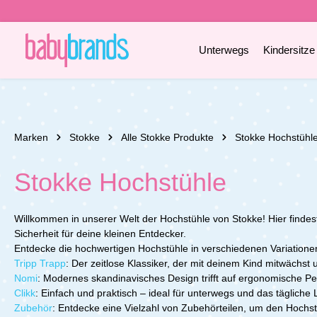
e springen
Zur Hauptnavigation springen
Unterwegs
Kindersitze
Marken
Stokke
Alle Stokke Produkte
Stokke Hochstühl
Stokke Hochstühle
Willkommen in unserer Welt der Hochstühle von Stokke! Hier findest 
Sicherheit für deine kleinen Entdecker.
Entdecke die hochwertigen Hochstühle in verschiedenen Variatione
Tripp Trapp
:
Der zeitlose Klassiker, der mit deinem Kind mitwächst 
Nomi
:
Modernes skandinavisches Design trifft auf ergonomische Perf
Clikk
:
Einfach und praktisch – ideal für unterwegs und das tägliche
Zubehör
:
Entdecke eine Vielzahl von Zubehörteilen, um den Hochstu