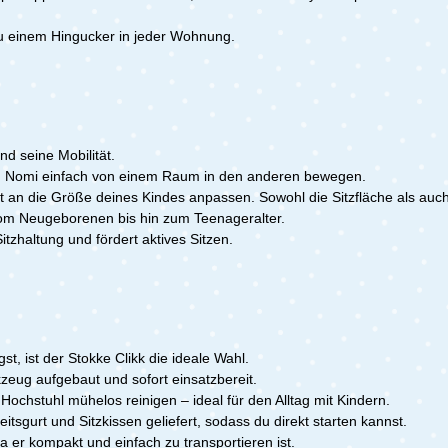
nklusive Baby Set 2 für
Essfläche – spülmaschinenf
alt und korrekte
BPA-freiLeicht zu montieren
zu einem Hingucker in jeder Wohnung.
gBringt dein Kind von
pflegeleicht im AlltagAus
 an den
europäischem Holz – nachha
ischRobuste Qualität aus
robustBelastbar bis 136 kg 
über viele JahreGünstiger i
zSkandinavisches Design –
im Einzelkauf Lieferumfang:
d zeitlosHohe Stabilität und
Tripp Trapp Hochstuhl + Ba
nd seine Mobilität.
rer StandEinfacher Aufbau,
und Tisch White
reinigenIn vielen Farben
n Nomi einfach von einem Raum in den anderen bewegen.
h – passend zu jedem
t an die Größe deines Kindes anpassen. Sowohl die Sitzfläche als auch 
oduktmaße: B: 46cm x H:
vom Neugeborenen bis hin zum Teenageralter.
 T: 57 cmLieferumfang:1x
itzhaltung und fördert aktives Sitzen.
ipp Trapp + Baby-Set 2
t, ist der Stokke Clikk die ideale Wahl.
zeug aufgebaut und sofort einsatzbereit.
Hochstuhl mühelos reinigen – ideal für den Alltag mit Kindern.
eitsgurt und Sitzkissen geliefert, sodass du direkt starten kannst.
 er kompakt und einfach zu transportieren ist.