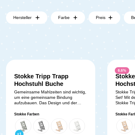
Hersteller
Farbe
Preis
B
6.6
%
Stokke Tripp Trapp
Stokke
Durchschnittliche Bewertung von 5 von 5 
Hochstuhl Buche
Hochs
Whitew
Gemeinsame Mahlzeiten sind wichtig,
Stokke Tri
um eine gemeinsame Bindung
Set! Mit 
Set 2 
aufzubauen. Das Design und der
Stokke Tr
Sicherheitsfaktor dürfen dabei nicht
du den Hoc
zu kurz kommen. Der Stokke Tripp
nutzen. Da
Stokke Farben
Stokke Far
Trapp ist dafür perfekt geeignet.
ohne dies
Seine solide Konstruktion sorgt für
Erwachsene
einen sicheren und stabilen Halt. So
Newborn Se
+
1