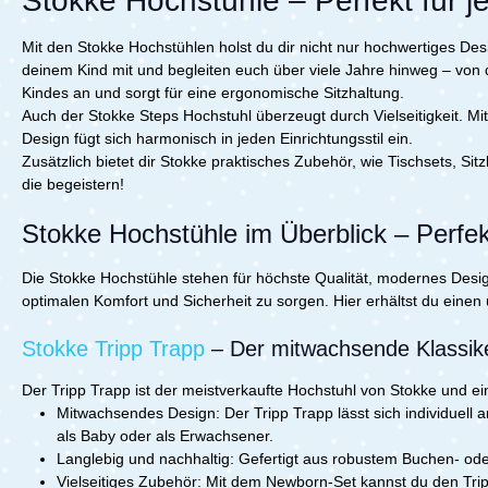
Stokke Hochstühle – Perfekt für j
Tripp Trap
bleibt.Der Stokke Haltegurt 2 lässt
Entwicklun
extralang
sich einfach am Tripp Trapp Baby Set
im Set ent
Mit den Stokke Hochstühlen holst du dir nicht nur hochwertiges Des
2 befestigen und sorgt für festen Halt
zusätzlich
bei jeder Mahlzeit. Mit individuell
Rückenstü
deinem Kind mit und begleiten euch über viele Jahre hinweg – von d
einstellbaren Taillen- und
Anfang an 
Kindes an und sorgt für eine ergonomische Sitzhaltung.
Schultergurten passt sich der
Tripp Trap
Auch der Stokke Steps Hochstuhl überzeugt durch Vielseitigkeit. M
Sicherheitsgurt optimal an Dein Kind
ideal für E
Design fügt sich harmonisch in jeden Einrichtungsstil ein.
an.Bitte beachte: Der Stokke
Langlebig
Zusätzlich bietet dir Stokke praktisches Zubehör, wie Tischsets, Sit
Haltegurt 2 ist nur mit dem Tripp
Design leg
die begeistern!
Trapp Baby Set 2 kompatibel, das seit
brauchst –
April 2024 verkauft
günstiger 
wird.Lieferumfang:1x Stokke Haltegurt
aus viele
Stokke Hochstühle im Überblick – Perfe
2 für Tripp Trapp
und gesta
zu deinem
Die Stokke Hochstühle stehen für höchste Qualität, modernes Design
bringt nic
optimalen Komfort und Sicherheit zu sorgen. Hier erhältst du eine
Tisch, son
Miteinand
fördern K
Stokke Tripp Trapp
– Der mitwachsende Klassik
Entwicklun
Jugendalte
Der Tripp Trapp ist der meistverkaufte Hochstuhl von Stokke und ei
dein Stuhl
Mitwachsendes Design:
Der Tripp Trapp lässt sich individuel
Überblick
als Baby oder als Erwachsener.
nutzbar vo
Langlebig und nachhaltig:
Gefertigt aus robustem Buchen- oder
Jugendalt
mit verste
Vielseitiges Zubehör:
Mit dem Newborn-Set kannst du den Tripp