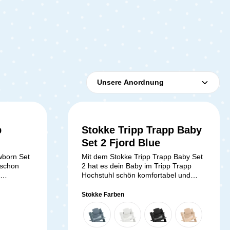
p
Stokke Tripp Trapp Baby
chnittliche Bewertung von 5 von 5 Sternen
Set 2 Fjord Blue
wborn Set
Mit dem Stokke Tripp Trapp Baby Set
 schon
2 hat es dein Baby im Tripp Trapp
Hochstuhl schön komfortabel und
rweiterung
sicher. Sobald dein Liebling
stuhl. Es
selbstständig sitzen kann (ca. 6
Stokke Farben
Platz am
Lebensmonat) bis zum 9.
iäre
Lebensmonat kannst du das Baby Set
m Tripp
montieren. Die Montage ist