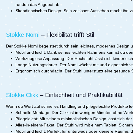
FußplatteI
runden das Angebot ab.
sicheren H
Skandinavisches Design:
Sein zeitloses Aussehen macht ihn 
Sitzhaltun
Anfang an
Familient
massivem
Stokke Nomi
– Flexibilität trifft Stil
Buchenhol
stilvoll un
Der Stokke Nomi begeistert durch sein leichtes, modernes Design u
kippsiche
leicht zu 
Mobil und leicht:
Dank seines leichten Rahmens kannst du de
erhältlic
Werkzeuglose Anpassung:
Der Hochstuhl lässt sich kinderleich
ZuhausePr
Lange Nutzungsdauer:
Der Nomi wächst mit und eignet sich 
82.5 cm x
Ergonomisch durchdacht:
Der Stuhl unterstützt eine gesunde S
Stokke Tr
Stokke Clikk
– Einfachheit und Praktikabilität
Wenn du Wert auf schnelles Handling und pflegeleichte Produkte legs
Schnelle Montage:
Der Clikk ist in wenigen Minuten ohne Werk
Pflegeleicht:
Mit seinem minimalistischen Design lässt sich der 
Alles-in-einem-Paket:
Der Stuhl wird mit einem Tablett, Sicherh
Mobil und leicht:
Perfekt für unterwegs oder kleinere Räume, da