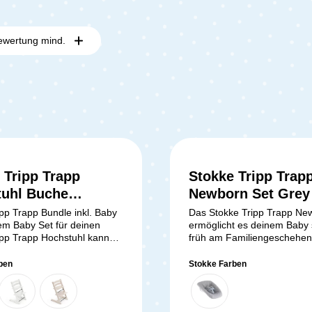
ewertung mind.
 Tripp Trapp
Stokke Tripp Trap
Sternen
Durchs
tuhl Buche
Newborn Set Grey
ash inkl. Baby
pp Trapp Bundle inkl. Baby
Das Stokke Tripp Trapp Ne
dem Baby Set für deinen
ermöglicht es deinem Baby
White
ipp Trapp Hochstuhl kannst
früh am Familiengeschehen
hstuhl bis ca. 3 Jahre
teilzuhaben. Es dient als E
nach ist er auch weiterhin
zu deinem Tripp Trapp Hoch
ben
Stokke Farben
e Optionen bis ins
gibt deinem Liebling einen 
nalter verwendbar. Das
Esstisch und stärkt die famil
t (separat erhältlich) von
Bindung. Die Befestigung a