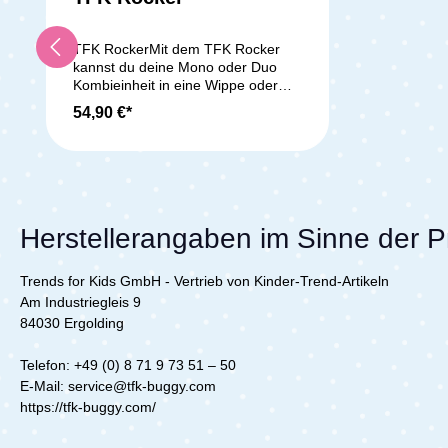
TFK RockerMit dem TFK Rocker
kannst du deine Mono oder Duo
Kombieinheit in eine Wippe oder
Wiege umbauen. Der
54,90 €*
Wippenadapter ist ideal für
unterwegs oder auch für zu Hause.
Die Befestigung erfolgt sehr
einfach. Die Kombieinheit wird
einfach vom Gestell genommen und
mit einem Klick auf dem Rocker
befestigt. Und schon kannst du dein
Herstellerangaben im Sinne der 
Kind in den Schlaf wiegen. Dein
Kind kann auch selbst auf dem TFK
Trends for Kids GmbH - Vertrieb von Kinder-Trend-Artikeln
Rocker wippen und sich schaukeln
lassen. Dein Kind hat dich so auch
Am Industriegleis 9
immer im Blick, wenn du deinen
84030 Ergolding
alltäglichen Aufgaben nachgehst.
Die Kombieinheit kann auf dem
Telefon: +49 (0) 8 71 9 73 51 – 50
Rocker in eine flache Liegeposition
E‐Mail: service@tfk-buggy.com
gebracht werden oder du kannst
https://tfk-buggy.com/
das Rückenteil aufstellen. Je
nachdem, was deinem Kind gerade
gefällt. Der TFK Rocker ist nicht für