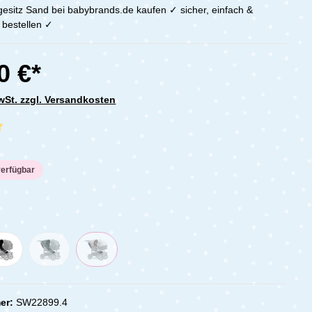
esitz Sand bei babybrands.de kaufen ✓ sicher, einfach &
 bestellen ✓
0 €*
MwSt. zzgl. Versandkosten
che Bewertung von 5 von 5 Sternen
verfügbar
er:
SW22899.4