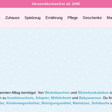
e
Zuhause
Spielzeug
Ernährung
Pflege
Geschenke
Ma
g
annten Alltag benötigst. Von
Wickeltaschen
und
Wickelrucksäcken
ü
in zu
Insektenschutz
,
Adapter
,
Mitfahrbrett
und
Babywannen
. Du fi
ter
,
Kinderwagenlichter
,
Reinigungsmittel
,
Matratzen
,
Schläuche