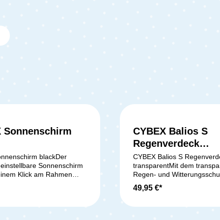
 Sonnenschirm
CYBEX Balios S
Regenverdeck
transparent
nnenschirm blackDer
CYBEX Balios S Regenverd
l einstellbare Sonnenschirm
transparentMit dem transpa
einem Klick am Rahmen
Regen- und Witterungssch
AM, MIOS, Balios S, Eezy S,
dein Kind trocken und gesch
49,95 €*
er Eezy S Twist befestigt
durch jeden Wolkenbruch. 
d schützt dein Kind mit
für: Cybex Balios S Kinder
nenschutzfaktor von USF
Lieferumfang: 1x Regenverdeck
umfang: 1x
transparent Hinweis: Bitte beachte,