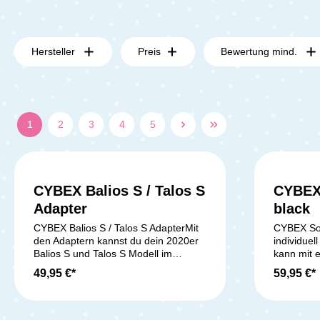
Hersteller
Preis
Bewertung mind.
1
2
3
4
5
CYBEX Balios S / Talos S
CYBEX
Adapter
black
CYBEX Balios S / Talos S AdapterMit
CYBEX So
den Adaptern kannst du dein 2020er
individuel
Balios S und Talos S Modell im
kann mit 
Handumdrehen in ein flexibles
eines PRI
49,95 €*
59,95 €*
Reisesystem verwandeln. Einfach die
Eezy S+ od
Adapter auf das Kinderwagengestell
werden un
klicken, die Babyschale darauf
einem Son
anbringen und fertig! Geeignet für:
50+. Liefer