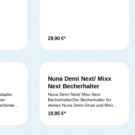
derwagen
tragen. Lieferumfang: 1x Moon
es einfach
riam / e-
Adapter für Gio+/ Gio 2.0/ Resea 2.0
geklickt
ne / Talos
und CIAO
Gazelle
chteren
rumfang:
mpatibel
29,90 €*
ltlichem
brett+
thält
ine
Nuna Demi Next/ Mixx
Next Becherhalter
dapter
Nuna Demi Next/ Mixx Next
nen
BecherhalterDer Becherhalter für
verbinden
deinen Nuna Demi Grow und Mixx
Kinderwagen passt perfekt an deinen
19,95 €*
Kinderwagen. Damit hast du ab jetzt
auf euren Spaziergängen problemlos
deine Getränke oder die deines
Kindes immer einfach griffbereit. Der