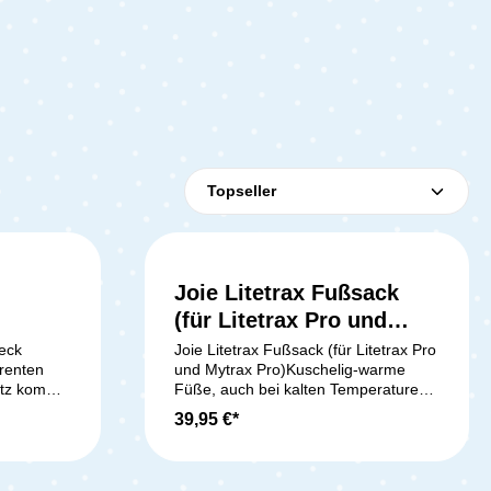
Joie Litetrax Fußsack
(für Litetrax Pro und
Mytrax Pro)
eck
Joie Litetrax Fußsack (für Litetrax Pro
renten
und Mytrax Pro)Kuschelig-warme
utz kommt
Füße, auch bei kalten Temperaturen,
ützt
mit dem Fußsack von Joie. Dieser
39,95 €*
Geeignet
Fußsack ist eigens für den Joie
wagen
Litetrax entwickelt. Ein
strapazierfähiges Innenmaterial aus
Polyester hält dein Kind warm und es