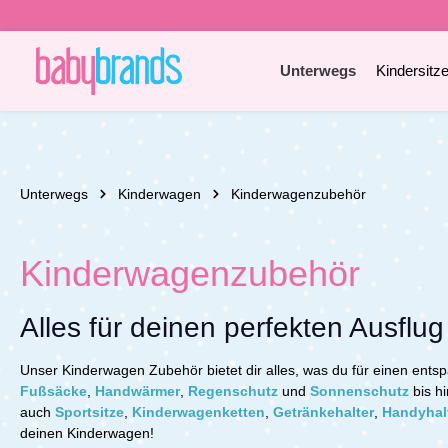
e springen
Zur Hauptnavigation springen
Unterwegs
Kindersitz
Unterwegs
Kinderwagen
Kinderwagenzubehör
Kinderwagenzubehör
Alles für deinen perfekten Ausflu
Unser Kinderwagen Zubehör bietet dir alles, was du für einen entsp
Fußsäcke
,
Handwärmer
,
Regenschutz
und
Sonnenschutz
bis h
auch
Sportsitze
,
Kinderwagenketten
,
Getränkehalter
,
Handyhal
deinen Kinderwagen!