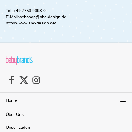
automatisch ein, und die praktische
Farbanzeige bestätigt dir, dass alles sicher
Tel: +49 7753 9393-0
befestigt ist. So bist du immer auf der sicheren
E-Mail:webshop@abc-design.de
Seite und sparst wertvolle Zeit. Komfortable
360-Grad-Drehfunktion Die 360-Grad-
https://www.abc-design.de/
Drehfunktion macht den Alltag noch einfacher:
Du kannst den Sitz oder die Babyschale seitlich
zu dir drehen, was das Hineinsetzen und
Anschnallen deines Kindes enorm erleichtert.
Kein mühsames Beugen ins Fahrzeuginnere
mehr! Mit der Drehsperre lässt sich der
Kindersitz Lily sicher in vorwärts- oder
rückwärtsgerichteter Position fixieren. Während
die Tulip i-Size immer rückwärtsgerichtet bleibt,
kannst du den Lily i-Size auch als Reboarder
verwenden – für maximale Sicherheit.Praktisch
und platzsparend Wenn du die Babyschale
wieder herausnehmen möchtest, genügt ein
Handgriff. Die Isofix Basis verbleibt sicher im
Home
Auto und kann, wenn sie nicht benötigt wird,
platzsparend zusammengeklappt und verstaut
werden. Komfort und Sicherheit in einem Mit
Über Uns
der 360° Isofix Basis von ABC Design wird jede
Autofahrt zum Kinderspiel – sicher, flexibel und
Unser Laden
bequem!Kompatibel mit:Babyschale Tulip i-