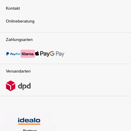
SizeKindersitz Lily i-Size Lieferumfang: 1x Isofix
Isofix Base Root
Kontakt
Onlineberatung
Zahlungsarten
Versandarten