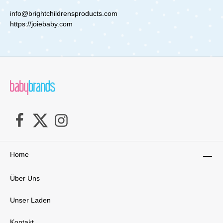
Isofix und Top Tether. Die gut markierte
Gurtführung hilft dir dabei, dein Kind richtig und
info@brightchildrensproducts.com
sicher anzuschnallen. Mit den
https://joiebaby.com
Verriegelungsclips kann der Fahrzeuggurt nicht
verrutschen und bleibt an seinem Platz. Im
Falle eines Unfalls ist der Schutz für Kopf und
Nacken besonders entscheidend. Der Guard
Surround Safety Seitenaufprallschutz ist
permanent geöffnet und absorbiert die
Aufprallenergie im Falle eines Unfalls, bevor sie
dein Kind erreicht. Technische Daten:
Verwendung: 9 bis 36 kg ( ca. 12 Monate bis 12
Jahre) , vorwärtsgerichtet Befestigung des
Sitzes mit Fahrzeuggurt Maße: L x B x H - 52,8-
65,7 x 46-48,5 x 56,1-82 cm Gewicht: 7,85 kg
Lieferumfang: 1x Joie Fortifi R129Gurtpolster
Home
Über Uns
Unser Laden
Kontakt