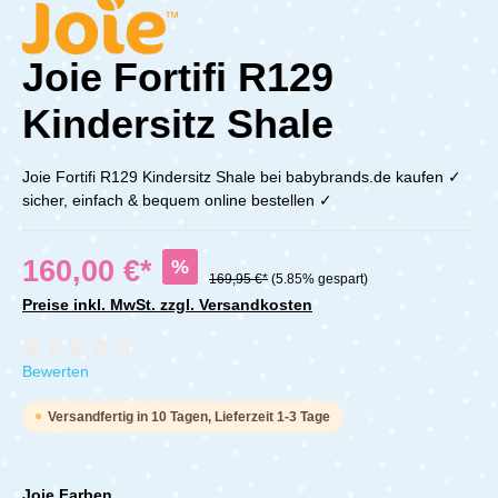
Joie Fortifi R129
Kindersitz Shale
Joie Fortifi R129 Kindersitz Shale bei babybrands.de kaufen ✓
sicher, einfach & bequem online bestellen ✓
160,00 €*
%
169,95 €*
(5.85% gespart)
Preise inkl. MwSt. zzgl. Versandkosten
Durchschnittliche Bewertung von 0 von 5 Sternen
Bewerten
Versandfertig in 10 Tagen, Lieferzeit 1-3 Tage
Joie Farben