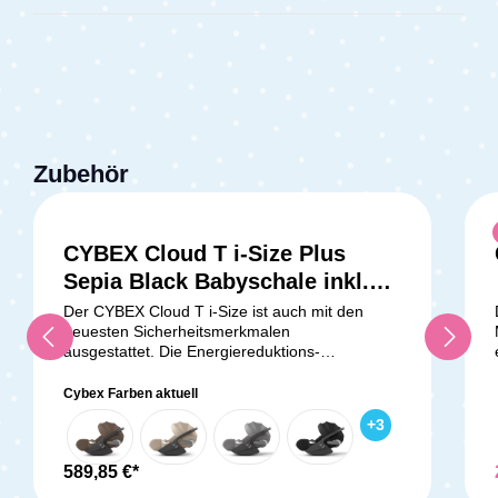
Zubehör
CYBEX Cloud T i-Size Plus
Durchschnittliche Bewertung v
Sepia Black Babyschale inkl.
Base T + Sommerbezug
Der CYBEX Cloud T i-Size ist auch mit den
neuesten Sicherheitsmerkmalen
ausgestattet. Die Energiereduktions-
Technologie kann die Kräfte im Falle eines
Aufpralls signifikant reduzieren und bietet somit
Cybex Farben aktuell
optimalen Schutz für Dein Baby. Die integrierten
+
3
Seitenaufprallschutz-Elemente bieten
zusätzliche Sicherheit. Außerdem ist die
Babyschale mit einem 5-Punkt Sicherheitsgurt
589,85 €*
und einem herausnehmbaren