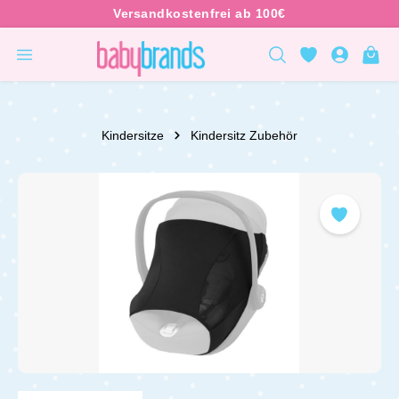
inhalt springen
Kindersitze
Kindersitz Zubehör