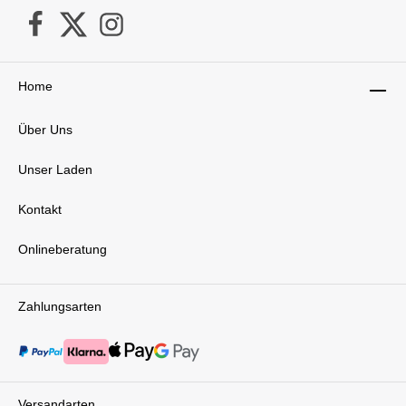
bietet. Besonders praktisch: Dank der
innovativen Faltfunktion kannst du die
Babywanne auf kompakte Größe reduzieren –
sogar, wenn sie auf dem Gestell befestigt ist.
Das macht sie perfekt für Reisen und
Home
platzsparendes Verstauen.In den ersten
Lebensmonaten liegt dein Baby sicher auf einer
atmungsaktiven Schaumstoffmatratze, die
Über Uns
optimalen Liegekomfort bietet und eine
gesunde Entwicklung unterstützt. Ein
Unser Laden
integriertes Belüftungssystem sorgt zusätzlich
für eine angenehme Luftzirkulation, damit dein
Baby jederzeit entspannt schlafen kann.Das
Kontakt
ausziehbare Sonnenverdeck mit UPF 50+
schafft einen geschützten Rückzugsort für dein
Onlineberatung
Kind. Panorama- und Himmelsfenster
ermöglichen deinem Baby gleichzeitig, die
Umgebung zu entdecken und frische Luft zu
genießen. Für dich besonders praktisch: Die
Zahlungsarten
Babywanne lässt sich mit nur einem Handgriff
vom Gestell lösen und kompakt
zusammenfalten. Der integrierte Tragegriff
sorgt dabei für ein einfaches
Handling.Abgerundet wird das Gesamtpaket
durch hochwertige Materialien, modernes
Versandarten