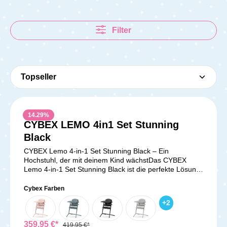
Filter
14.29
%
CYBEX LEMO 4in1 Set Stunning
Durchschnittliche Bewer
Black
CYBEX Lemo 4-in-1 Set Stunning Black – Ein
Hochstuhl, der mit deinem Kind wächstDas CYBEX
Lemo 4-in-1 Set Stunning Black ist die perfekte Lösung
für Familien, die einen flexiblen und langlebigen
Hochstuhl suchen. Dieses Set bietet dir die Möglichkeit,
Cybex Farben
deinen Lemo Hochstuhl von der Geburt deines Kindes
+
2
bis ins Erwachsenenalter zu nutzen. Mit seiner klaren,
minimalistischen Linienführung und den hochwertigen
Materialien fügt sich der Hochstuhl harmonisch in jedes
359,95 €*
419,95 €*