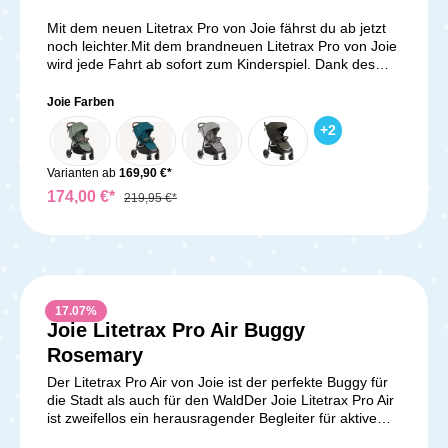
Mit dem neuen Litetrax Pro von Joie fährst du ab jetzt
noch leichter.Mit dem brandneuen Litetrax Pro von Joie
wird jede Fahrt ab sofort zum Kinderspiel. Dank des
flachen Liegesitzes kannst du den Litetrax Pro
Kinderwagen bereits ab der Geburt deines Babys
Joie Farben
nutzen, und das mit maximalem Komfort und
+
2
Bequemlichkeit. Das 4-Rad-Fahrgestell und die
schaumgefüllten Räder sorgen für eine sanfte und
entspannte Fahrt auf nahezu jedem Untergrund. Egal
Varianten ab
169,90 €*
ob Kopfsteinpflaster in der Stadt oder Schotterweg im
174,00 €*
219,95 €*
Park, der Litetrax Pro meistert jede Herausforderung
mühelos. Die schwenkbaren Vorderräder lassen sich
bei Bedarf fixieren, was dir maximale Flexibilität auf
deinen Spazierfahrten ermöglicht. Auch dein kleiner
Passagier wird sich in diesem Kinderwagen von Joie
pudelwohl fühlen. Der gepolsterte 5-Punkt-Gurt sorgt
17.07
%
dafür, dass dein Kind sicher und geborgen im Litetrax
Joie Litetrax Pro Air Buggy
Pro sitzt, während es die Welt um sich herum entdeckt.
Durchschnittliche Bewer
Die verstellbare Rückenlehne ermöglicht es deinem
Rosemary
Kind, sich auszuruhen, zu schlafen oder einfach die
Der Litetrax Pro Air von Joie ist der perfekte Buggy für
Fahrt zu genießen. Die Rückenlehne ist mit einem
die Stadt als auch für den WaldDer Joie Litetrax Pro Air
zusätzlichen Belüftungseinsatz ausgestattet, der auch
ist zweifellos ein herausragender Begleiter für aktive
an heißen Tagen eine optimale Luftzirkulation
Eltern und ihre kleinen Abenteurer. Mit einer Vielzahl
gewährleistet. Und wenn dein Kind einmal selbstständig