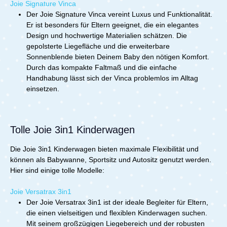
Joie Signature Vinca
Jahre) Lieferumfang: 1x Joie Signature Finiti
Der Joie Signature Vinca vereint Luxus und Funktionalität.
inkl.AdapterRegenverdeck1x Joie Signature Ramble XL
Er ist besonders für Eltern geeignet, die ein elegantes
inkl.MatratzeRegenverdeck1x Joie Signature i-Level
Design und hochwertige Materialien schätzen. Die
Pro1x Joie Signature Base Encore Bei diesem Artikel
handelt es sich um einen Fachhandelsartikel, welcher
gepolsterte Liegefläche und die erweiterbare
im stationären Einzelhandel vertrieben wird. Bei Fragen
Sonnenblende bieten Deinem Baby den nötigen Komfort.
nehmen Sie bitte Kontakt mit uns auf.
Durch das kompakte Faltmaß und die einfache
Handhabung lässt sich der Vinca problemlos im Alltag
einsetzen.
Tolle Joie 3in1 Kinderwagen
Die Joie 3in1 Kinderwagen bieten maximale Flexibilität und
können als Babywanne, Sportsitz und Autositz genutzt werden.
Hier sind einige tolle Modelle:
Joie Versatrax 3in1
Der Joie Versatrax 3in1 ist der ideale Begleiter für Eltern,
die einen vielseitigen und flexiblen Kinderwagen suchen.
Mit seinem großzügigen Liegebereich und der robusten