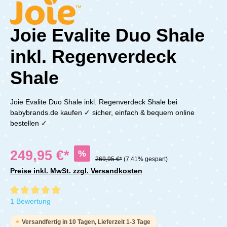
Joie Evalite Duo Shale
inkl. Regenverdeck
Shale
Joie Evalite Duo Shale inkl. Regenverdeck Shale bei
babybrands.de kaufen ✓ sicher, einfach & bequem online
bestellen ✓
249,95 €*
%
269,95 €*
(7.41% gespart)
Preise inkl. MwSt. zzgl. Versandkosten
Durchschnittliche Bewertung von 5 von 5 Sternen
1 Bewertung
Versandfertig in 10 Tagen, Lieferzeit 1-3 Tage