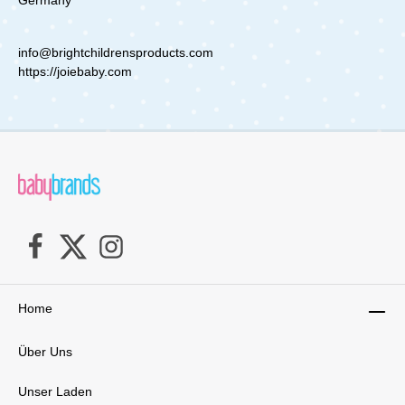
Federung sorgen für eine ruhige und stabile
Fahrt, selbst auf unebenen Wegen oder im
Gelände. So kannst du mit deiner Familie
info@brightchildrensproducts.com
entspannte Spaziergänge genießen, ohne dass
die Kinder durch Erschütterungen gestört
https://joiebaby.com
werden.Der W Luxe Pro Quad Kinderwagen
Wagon ist die perfekte Kombination aus
Sicherheit, Komfort und Funktionalität – ideal
für moderne Familien, die Wert auf Qualität und
Flexibilität legen. Erlebe gemeinsame
Abenteuer mit deinen Kindern auf die
bequemste Art und Weise.Technische
Details:geeignet ab 6 MonatenGewicht des
Wagen mit Sitzen: 24,5 kgpro Bank ( 2 Sitze ):
maximal 45 kg an
GewichtLieferumfang:1x Wonderfold W4 Luxe
Pro KinderVan 4-SitzerSitzbänke mit
GurtauflagenZiehgurt-GriffVerdeckHeckkorb
Kühler
Home
Über Uns
Unser Laden