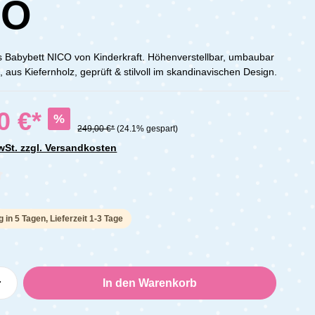
CO
 Babybett NICO von Kinderkraft. Höhenverstellbar, umbaubar
, aus Kiefernholz, geprüft & stilvoll im skandinavischen Design.
0 €*
%
249,00 €*
(24.1% gespart)
MwSt. zzgl. Versandkosten
che Bewertung von 0 von 5 Sternen
 in 5 Tagen, Lieferzeit 1-3 Tage
Anzahl: Gib den gewünschten Wert ein oder
In den Warenkorb