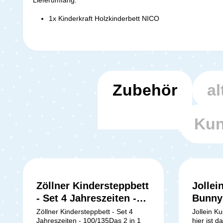
1x Kinderkraft Holzkinderbett NICO
Zubehör
al
Kun
Zöllner Kindersteppbett
Jollei
- Set 4 Jahreszeiten -
Bunny
100/135
Zöllner Kindersteppbett - Set 4
Jollein K
Jahreszeiten - 100/135Das 2 in 1
hier ist d