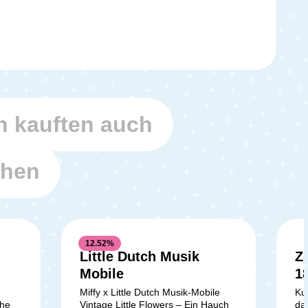
 kauften auch
ehen
12.52
%
Little Dutch Musik
Z
Mobile
1
Miffy x Little Dutch Musik-Mobile
Ku
che
Vintage Little Flowers – Ein Hauch
da