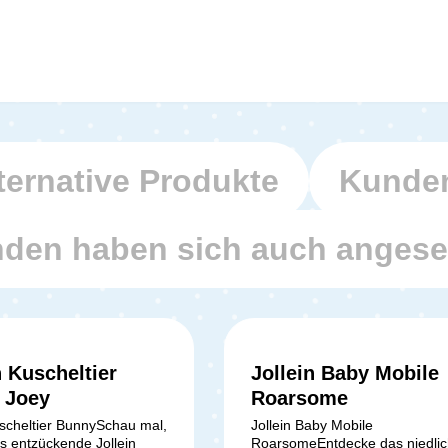
ternative Produkte
Kunden
den haben sich auch anges
n Kuscheltier
Jollein Baby Mobile
 Joey
Roarsome
uscheltier BunnySchau mal,
Jollein Baby Mobile
as entzückende Jollein
RoarsomeEntdecke das niedli