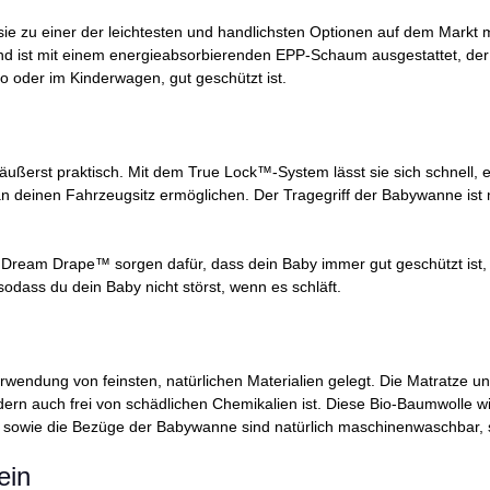
e zu einer der leichtesten und handlichsten Optionen auf dem Markt ma
 ist mit einem energieabsorbierenden EPP-Schaum ausgestattet, der bei 
to oder im Kinderwagen, gut geschützt ist.
äußerst praktisch. Mit dem True Lock™-System lässt sie sich schnell, e
an deinen Fahrzeugsitz ermöglichen. Der Tragegriff der Babywanne ist
ream Drape™ sorgen dafür, dass dein Baby immer gut geschützt ist, 
odass du dein Baby nicht störst, wenn es schläft.
wendung von feinsten, natürlichen Materialien gelegt. Die Matratze u
ndern auch frei von schädlichen Chemikalien ist. Diese Bio-Baumwolle w
sowie die Bezüge der Babywanne sind natürlich maschinenwaschbar, sod
sein