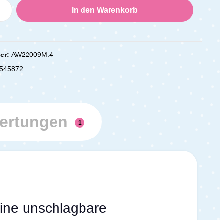
Anzahl: Gib den gewünschten Wert ein oder
In den Warenkorb
er:
AW22009M.4
545872
ertungen
1
eine unschlagbare