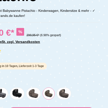
t Babywanne Pistachio - Kinderwagen, Kindersitze & mehr - ✓
brands.de kaufen!
0 €*
%
299,95 €*
(6.98% gespart)
MwSt. zzgl. Versandkosten
che Bewertung von 5 von 5 Sternen
g in 10 Tagen, Lieferzeit 1-3 Tage