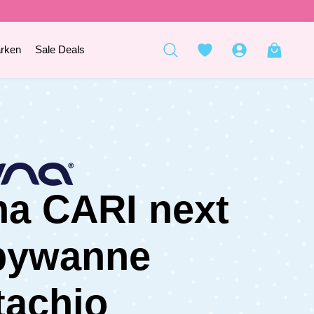
rken
Sale Deals
a CARI next
bywanne
tachio