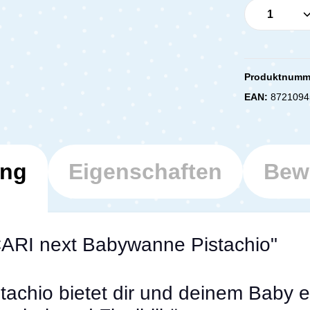
Produkt 
Produktnumm
EAN:
8721094
ung
Eigenschaften
Bew
CARI next Babywanne Pistachio"
achio bietet dir und deinem Baby 