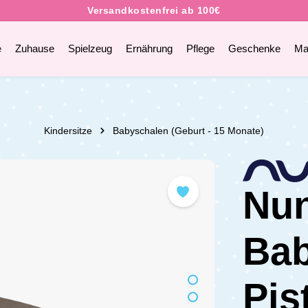
e
Zuhause
Spielzeug
Ernährung
Pflege
Geschenke
Ma
Kindersitze
Babyschalen (Geburt - 15 Monate)
Nun
Ba
Pis