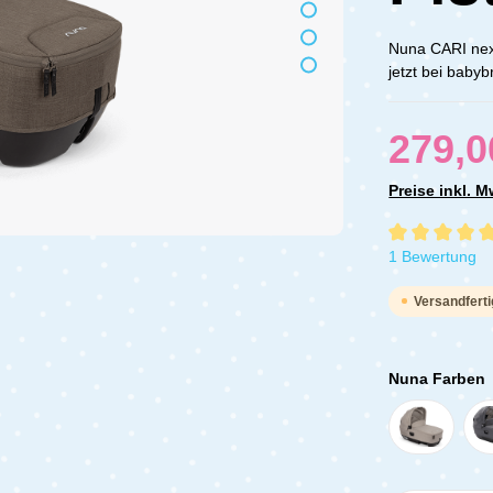
Nuna CARI nex
jetzt bei baby
279,0
Preise inkl. 
Durchschnittli
1 Bewertung
Versandferti
Nuna Farben