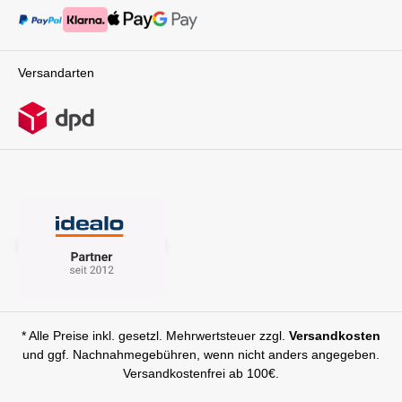
Sonne und äußeren Einflüssen.Stand By Me –
Wohlbefinden deines Kindes und in deine
Flexibilität auch zu HauseMit Stand By Me, dem
eigene Bequemlichkeit.Details im
höhenverstellbaren Ständer für Babywanne
Überblick:Sitzbreite: 29 cmSitzlänge: 24
oder Babyschale, wird der Ypsi zum echten
cmLänge der Rückenlehne: 45 cmMaximale
Allrounder. Dein Baby kann sicher und
Versandarten
Sitzhöhe: 67 cmNiedrigste Sitzhöhe: 46
hygienisch direkt neben Dir schlafen – ob im
cmGewicht: 7,6 kg Maße zusammengeklappt
Schlafzimmer, Wohnzimmer oder auf Reisen.
30 x 55 x 95,5 cmLieferumfang: 1x PEG Prima
Der Ständer ist leicht, kompakt faltbar und
Pappa Follow Me Ice
besonders praktisch im Alltag.PEG Babyschale
Primo Viaggio – Sicherheit auf höchstem
NiveauDie PEG Babyschale Primo Viaggio SLK
begleitet Dein Baby von Geburt bis ca. 15
Monate (bis 13 kg). Sie überzeugt durch
maximale Sicherheit, ergonomischen
Sitzkomfort und flexible Nutzung. Kinetic Pods,
EPS-Einsätze und ein Dual-Stage-Cushion mit
Memory-Foam schützen Dein Kind optimal bei
Seitenaufprällen.Die Babyschale ist
flugzeugzugelassen, kompatibel mit PEG
Buggys und kann sowohl mit 3-Punkt-Gurt als
auch mit Basisstation rückwärtsgerichtet
* Alle Preise inkl. gesetzl. Mehrwertsteuer zzgl.
Versandkosten
installiert werden. Das integrierte UPF-50+-
und ggf. Nachnahmegebühren, wenn nicht anders angegeben.
Sonnenverdeck schützt zuverlässig vor UV-
Versandkostenfrei ab 100€.
Strahlen.Der Ypsi Kinderwagen mit Babywanne
und Primo Viaggio SLK Babyschale ist die