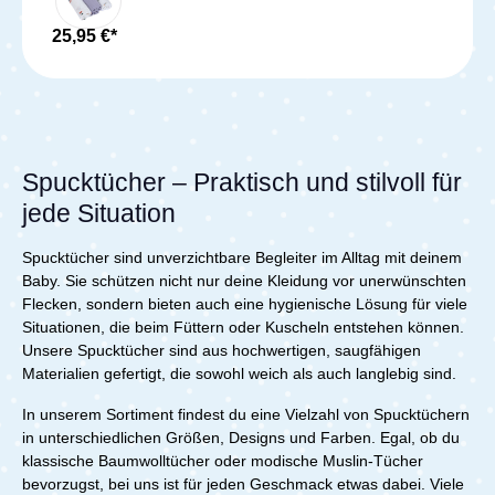
freuen, die dir und deinem Baby den Alltag
Schmusetuch, leichte Decke oder Wickelunterlage.
erleichtern.Lieferumfang:Jollein Spucktuch - 3er Pack
Hergestellt aus 100 % atmungsaktiver Baumwolle, sind
25,95 €*
- Wild Rose
sie nicht nur sanft zur empfindlichen Babyhaut, sondern
auch besonders saugfähig und pflegeleicht.Vielseitig &
praktisch – für jede Situation gerüstet Multifunktional –
Perfekt als Spucktuch, Schnuffeltuch, Pucktuch oder
Mullwindel Besonders weich – Auch nach häufigem
Waschen angenehm soft Atmungsaktiv & saugfähig –
Ideal für die zarte Babyhaut Pflegeleicht – Waschbar bei
Spucktücher – Praktisch und stilvoll für
60 °C und trocknergeeignet Dreierpack – Immer ein
jede Situation
frisches Tuch griffbereit Die Lässig Mulltücher begleiten
dich durch den Babyalltag – als kuscheliges
Schmusetuch für dein Baby, als Unterlage für spontane
Spucktücher sind unverzichtbare Begleiter im Alltag mit deinem
Wickelmomente oder als Schutz für deine Kleidung
Baby. Sie schützen nicht nur deine Kleidung vor unerwünschten
beim Bäuerchen. Ihre Weichheit bleibt auch nach
Flecken, sondern bieten auch eine hygienische Lösung für viele
mehrmaligem Waschen erhalten. Hochwertige
Situationen, die beim Füttern oder Kuscheln entstehen können.
Materialien & liebevolles Design Die Swaddle & Burp
Unsere Spucktücher sind aus hochwertigen, saugfähigen
Blankets L Happy Fruits Cherry sind nicht nur
Materialien gefertigt, die sowohl weich als auch langlebig sind.
funktional, sondern auch stilvoll. Mit dezenten Farben
und liebevollen Mustern fügen sie sich perfekt in jede
Babyausstattung ein. Die weiche Baumwolle ist
In unserem Sortiment findest du eine Vielzahl von Spucktüchern
besonders hautfreundlich, während die hohe Qualität
in unterschiedlichen Größen, Designs und Farben. Egal, ob du
für eine lange Haltbarkeit sorgt. Ob zu Hause oder
klassische Baumwolltücher oder modische Muslin-Tücher
unterwegs – mit den Lässig Mulltüchern hast du immer
bevorzugst, bei uns ist für jeden Geschmack etwas dabei. Viele
eine praktische, hygienische und stilvolle Lösung für