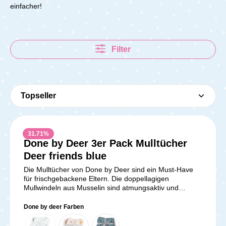
einfacher!
Filter
31.71
%
Done by Deer 3er Pack Mulltücher
Deer friends blue
Die Mulltücher von Done by Deer sind ein Must-Have
für frischgebackene Eltern. Die doppellagigen
Mullwindeln aus Musselin sind atmungsaktiv und
praktisch. Du kannst sie perfekt zum Wickeln, für das
Bäuerchen oder zum Stillen nutzen. Auch als
Done by deer Farben
Geschenkidee sind diese Mulltücher im 3-er Pack ideal.
Lieferumfang: 1x 3er-Pack Mulltücher