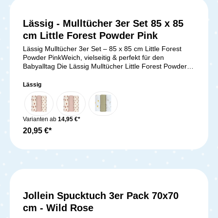
Lässig - Mulltücher 3er Set 85 x 85
cm Little Forest Powder Pink
Lässig Mulltücher 3er Set – 85 x 85 cm Little Forest
Powder PinkWeich, vielseitig & perfekt für den
Babyalltag Die Lässig Mulltücher Little Forest Powder
Pink im praktischen 3er-Set sind wahre Alleskönner im
Alltag mit deinem Baby. Mit einer Größe von 85 x 85 cm
Lässig
sind sie ideal als Spucktuch, Schmusetuch,
Wickelunterlage oder Pucktuch. Die Tücher bestehen
aus atmungsaktiven und pflegeleichten Materialien, die
besonders sanft zur empfindlichen Babyhaut
Varianten ab
14,95 €*
sind. Vielseitige Nutzung für dein BabyMultifunktional –
20,95 €*
Perfekt als Spucktuch, Kuscheltuch, Pucktuch oder
Wickelunterlage Extra weich – Wird mit jeder Wäsche
noch softer Atmungsaktiv & hautfreundlich – Perfekt für
empfindliche Babyhaut Pflegeleicht – Waschbar bei 60
°C und trocknergeeignet Dreierpack – Immer ein
frisches Tuch griffbereit Die hochwertigen
Mulltücher Little Forest Powder Pink von Lässig sind
Jollein Spucktuch 3er Pack 70x70
nicht nur praktisch, sondern auch langlebig und stilvoll.
Dank der Verarbeitung von Bambusfasern sind sie
cm - Wild Rose
besonders hautfreundlich und minimieren das Risiko