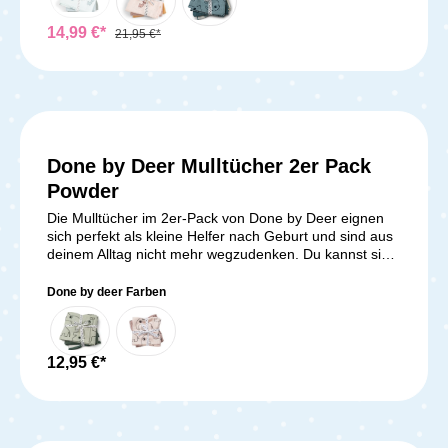
14,99 €*
21,95 €*
Done by Deer Mulltücher 2er Pack
Powder
Die Mulltücher im 2er-Pack von Done by Deer eignen
sich perfekt als kleine Helfer nach Geburt und sind aus
deinem Alltag nicht mehr wegzudenken. Du kannst sie
zum Windeln, Stillen, Fläschchen geben oder als
Lätzchenersatz verwenden. Sie sind immer praktisch
Done by deer Farben
und eignen sich auch als tolle Geschenkidee.
Lieferumfang: 1x 2er-Pack Mulltücher
12,95 €*