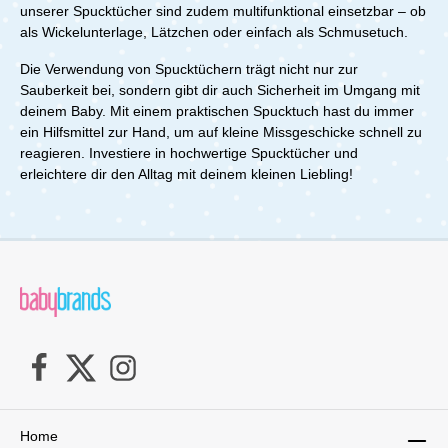
unserer Spucktücher sind zudem multifunktional einsetzbar – ob
deinen kleinen Schatz. Ein absolutes Must-Have für die
als Wickelunterlage, Lätzchen oder einfach als Schmusetuch.
Babyerstausstattung!Lieferumfang:1x Lässig -
Mulltücher (3 Stk) - Swaddle & Burp Blanket L Happy
Die Verwendung von Spucktüchern trägt nicht nur zur
Fruits Cherry
Sauberkeit bei, sondern gibt dir auch Sicherheit im Umgang mit
deinem Baby. Mit einem praktischen Spucktuch hast du immer
ein Hilfsmittel zur Hand, um auf kleine Missgeschicke schnell zu
reagieren. Investiere in hochwertige Spucktücher und
erleichtere dir den Alltag mit deinem kleinen Liebling!
Home