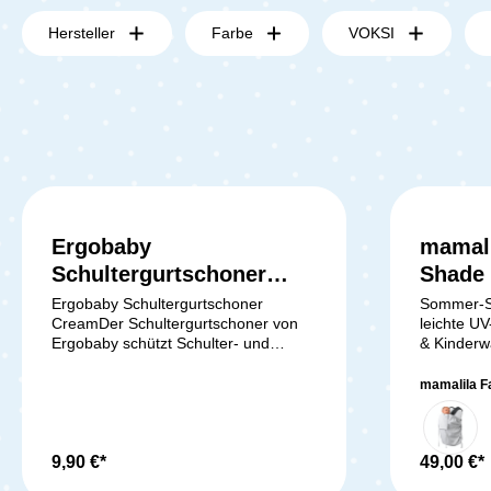
Hersteller
Farbe
VOKSI
Ergobaby
mamali
Durchschnittliche Bewertung von 5 von 5 
Schultergurtschoner
Shade
Cream
Ergobaby Schultergurtschoner
Sommer-Sc
CreamDer Schultergurtschoner von
leichte U
Ergobaby schützt Schulter- und
& Kinderw
Sicherheitsgurte. Er lässt sich durch
Sommer s
den praktischen Klettverschluss
der Sonne
mamalila F
einfach an den Gurt anbringen.
Eincremen
Darüber hinaus sorgt das weiche
UV-Tragec
Baumwoll-Frottee für Komfort. Der
Lösung. Mi
Schultergurtschoner ist bei 30°
9,90 €*
bewahrt e
49,00 €*
waschbar. Technische Daten:
zuverlässi