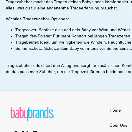
JahreszeitGroße Außentaschen &
Armabschl
Tragezubehör macht das Tragen deines Babys noch komfortabler un
Klasse 1 z
verstellbarer SaumFC-frei imprägniert
produzier
hautfreund
alles, was du für eine angenehme Trageerfahrung brauchst.
& veganVerpackungsfrei & GRS-
PolyesterS
Druckknöpf
zertifiziert Lieferumfang:1x mamalila
imprägnier
Tragebezu
Wichtige Tragezubehör-Optionen:
Trageweste Stockholm
Outdoorja
verstellba
tragbarLi
Reißversc
Tragecover: Schütze dich und dein Baby vor Wind und Wetter
Softshell
anpassbar
Tragehilfen-Polster: Für mehr Komfort bei langen Tragezeiten 
MÄNNER -
zusätzlich
Tragebeutel: Ideal, um Kleinigkeiten wie Windeln, Feuchttüch
Handwärm
Sonnenschutz: Schütze dein Baby vor intensiver Sonneneinst
Nähe zu D
Stauraum f
der Voksi
Tragezubehör erleichtert den Alltag und sorgt für zusätzlichen Komf
Begleiter 
Kinderwag
du das passende Zubehör, um die Tragezeit für euch beide noch a
Abenteuer
Babytrage
Details:nu
JahrMaße:
0,35 kgLi
Tragecove
Home
Über Uns