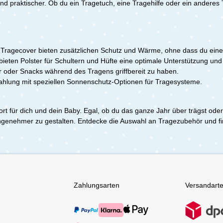
üssenNachhaltig & fair
Viskose, 29 % Bio-Baumwoll
d praktischer. Ob du ein Tragetuch, eine Tragehilfe oder ein ander
ertifiziert und besonders
t aus recyceltem
LycraInlay: 100 % recycelte
lich. Dank praktischer
chadstofffrei & FC-frei
PolyesterNachhaltig: plastikf
e lässt sich der
tAuch solo als
verpackt, made in EuropePfl
g einfach befestigen. Die
cke
40 °C waschbar, kein Trock
re Kapuze, der
eferumfang:1x mamalila
Lieferumfang:1x mamalila 
hluss zur Belüftung und die
. Tragecover bieten zusätzlichen Schutz und Wärme, ohne dass du ein
-Tragejacke Allrounder FÜR
Shirt
en Fußkordeln bieten
bieten Polster für Schultern und Hüfte eine optimale Unterstützung und
 schwarz XXL
en Komfort. Die integrierten
er oder Snacks während des Tragens griffbereit zu haben.
ertaschen ermöglichen
rahlung mit speziellen Sonnenschutz-Optionen für Tragesysteme.
einem Baby und bieten
ür kleine Utensilien. So ist
 Tragebezug der ideale
ort für dich und dein Baby. Egal, ob du das ganze Jahr über trägst ode
für Spaziergänge,
en und Outdoor-
ngenehmer zu gestalten. Entdecke die Auswahl an Tragezubehör und fi
.Kompatibel mit allen
nTechnische
tzbar ab Geburt bis ca. 1
 L 75 x B 55 cmGewicht:
eferumfang:1x VOKSI
r
Zahlungsarten
Versandart