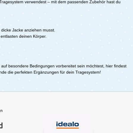
e, 4 %
und formstabil Material: 67% Bambus-
es Tragesystem verwendest – mit dem passenden Zubehör hast du
s
Viskose, 29% Bio-Baumwolle, 4%
rei
LycraPflegeleicht: 40 °C waschbar,
egeleicht:
kein
ner
TrocknerLieferumfang:1x mamalila
Keep dry
Keep dry Shirt für Papas - schwarz M
e dicke Jacke anziehen musst.
 entlasten deinen Körper.
r auf besondere Bedingungen vorbereitet sein möchtest, hier findest
nde die perfekten Ergänzungen für dein Tragesystem!
en