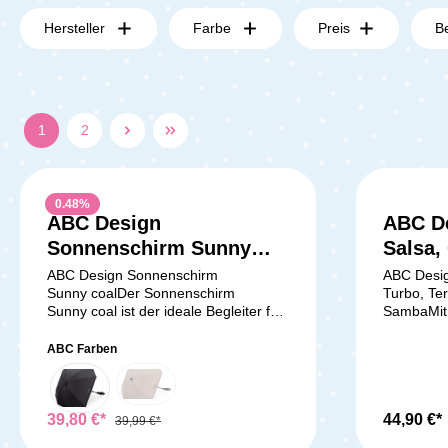
Hersteller
Farbe
Preis
B
1
2
0.48
%
ABC Design
ABC De
Sonnenschirm Sunny
Salsa,
coal
Tereno
ABC Design Sonnenschirm
ABC Desig
Sunny coalDer Sonnenschirm
Turbo, Te
Samba
Sunny coal ist der ideale Begleiter für
SambaMit 
unterwegs und bietet perfekten
Adaptern 
Sonnenschutz. Er kann problemlos
mit wenig
ABC Farben
mit allen Buggies, Kinder- und
Reisesys
Sportwagen der aktuellen Kollektion
mit: Salsa / Salsa 4 Air / Salsa 5
kombiniert werden. Der
AirSalsa 
Sonnenschirm ist als farblich
39,80 €*
Turbo / T
44,90 €*
39,99 €*
passendes Zubehör für jedes
/ Zoom 2 P