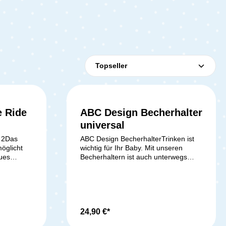
e Ride
ABC Design Becherhalter
universal
 2Das
ABC Design BecherhalterTrinken ist
möglicht
wichtig für Ihr Baby. Mit unseren
ues
Becherhaltern ist auch unterwegs
l für das
immer genug zu trinken dabei. Bis zu
 Aufsätze
500 ml an Flüssigkeit lassen sich
mitnehmen. Dank dem cleveren
Universal-Befestigungssystem lassen
wagen
sie sich einfach und sicher direkt an
e
allen Kinderwagen der Kollektion
24,90 €*
d sorgen
2017 befestigen* - entweder direkt am