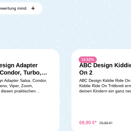
ewertung mind.
12.52
%
sign Adapter
ABC Design Kiddi
 Condor, Turbo,
On 2
, Viper, Zoom,
n Adapter Salsa, Condor,
ABC Design Kiddie Ride On
reno, Viper, Zoom,
Kiddie Ride On Trittbrett er
diesen praktischen
deinen Kindern ein ganz ne
lässt sich dein Kinderwagen
Fahrgefühl im Stehen – idea
en Handgriffen zum mobilen
ältere Geschwisterchen. Die
tem umbauen. Kompatibel
werden durch ein einfaches
Befestigungssystem im
5 Run / Salsa Run Condor /
Handumdrehen am Kinder
ereno / Viper / Samba Zoom
oder Buggy angebracht. Di
69,90 €*
79,90 €*
ing 3 Trekking / Ping 3
Laufräder sind gefedert un