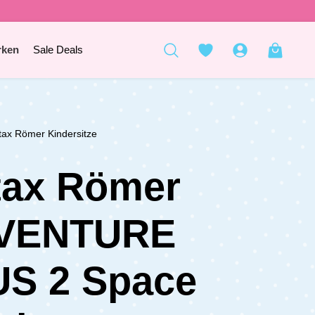
rken
Sale Deals
itax Römer Kindersitze
tax Römer
VENTURE
S 2 Space