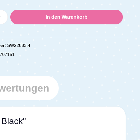
Anzahl: Gib den gewünschten Wert ein oder
In den Warenkorb
er:
SW22883.4
707151
wertungen
Black"