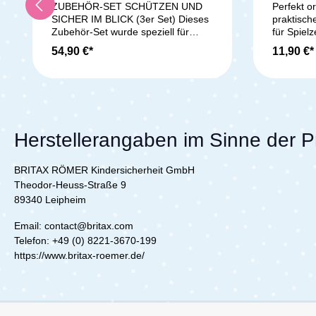
und sicher im Blick (3er
ZUBEHÖR-SET SCHÜTZEN UND
Perfekt o
SICHER IM BLICK (3er Set) Dieses
praktische
Set)
Zubehör-Set wurde speziell für
für Spiel
rückwärts gerichtete Sitze
und alles
54,90 €*
11,90 €*
entwickelt. Rücksitzspiegel,
griffbere
selbsthaftende Sonnenblenden und
schützt si
Kindersitzunterlage sind
dreckigen
eine perfekte Ergänzung. Der
erfolgt g
extragroße Konvexspiegel für jeden
mittels e
Winkel ermöglicht eine erweiterte
Rückseite
Sicht auf dein Baby. Die
Beifahrer
Herstellerangaben im Sinne der 
Sonnenblenden mit LSF 30+ Schutz
Schnelle,
weisen UV-Strahlen ab und
den Rücke
BRITAX RÖMER Kindersicherheit GmbH
schützen zuverlässig die
im Fahrz
empflindliche Haut deines Kindes.
für Unter
Theodor-Heuss-Straße 9
Die Schutzunterlage schützt den
Reinigun
89340 Leipheim
Innenbereich deines Autos gegen
Gewicht 
Belastungen und Verschmutzungen.
Abmessun
Email: contact@britax.com
Auch für ISOFIX-
Gewicht: 
Telefon: +49 (0) 8221-3670-199
Kindersitze geeignet. Lieferumfang:
Britax Se
https://www.britax-roemer.de/
1x Sicherheitsrückspiegel 2x
(Rückenl
selbsthaftende Sonnenblenden 1x
Schutzunterlage