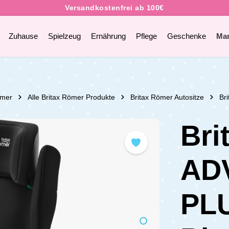
Zuhause
Spielzeug
Ernährung
Pflege
Geschenke
Ma
ömer
Alle Britax Römer Produkte
Britax Römer Autositze
Br
Bri
AD
PLU