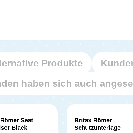
ternative Produkte
Kunden
den haben sich auch anges
 Römer Seat
Britax Römer
Durchschnit
ser Black
Schutzunterlage