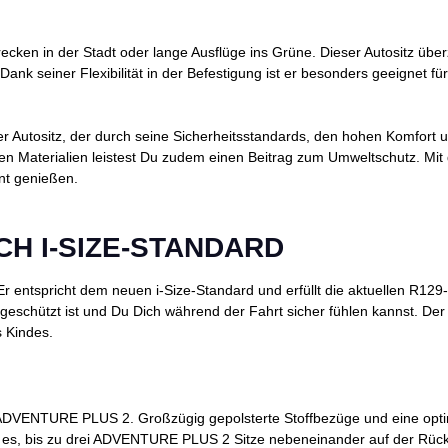
 Strecken in der Stadt oder lange Ausflüge ins Grüne. Dieser Autositz 
ank seiner Flexibilität in der Befestigung ist er besonders geeignet 
er Autositz, der durch seine Sicherheitsstandards, den hohen Komfort
en Materialien leistest Du zudem einen Beitrag zum Umweltschutz. Mi
nt genießen.
CH I-SIZE-STANDARD
entspricht dem neuen i-Size-Standard und erfüllt die aktuellen R129-V
mal geschützt ist und Du Dich während der Fahrt sicher fühlen kannst
es Kindes.
ADVENTURE PLUS 2. Großzügig gepolsterte Stoffbezüge und eine optimi
 es, bis zu drei ADVENTURE PLUS 2 Sitze nebeneinander auf der Rückba