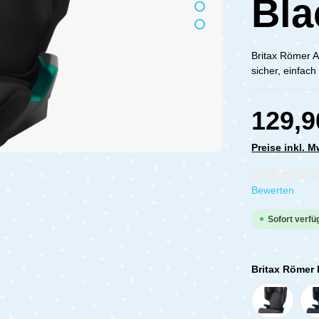
Bla
Britax Römer 
sicher, einfac
129,9
Preise inkl. 
Durchschnittli
Bewerten
Sofort verfüg
Britax Römer