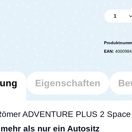
Produkt 
Produktnumm
EAN:
4000984
bung
Eigenschaften
Be
ax Römer ADVENTURE PLUS 2 Space 
ehr als nur ein Autositz