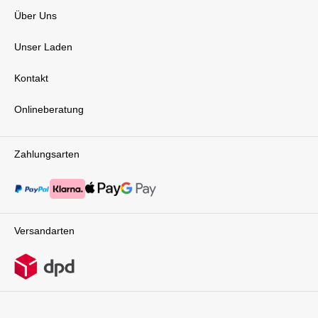
KIDFIX i-SIZE setzt nicht nur in Sachen
Über Uns
Sicherheit und Komfort neue Standards,
sondern auch in Bezug auf Nachhaltigkeit. Mit
einem Gewicht von rund 1,3 kg weniger als sein
Unser Laden
Vorgängermodell trägt er zu einer Verringerung
der Transportemissionen bei. Hergestellt wird
Kontakt
der KIDFIX i-SIZE in unserem Werk in
Deutschland, wodurch wir kurze Transportwege
Onlineberatung
realisieren und die Umwelt schonen. Bei der
Verpackung setzen wir auf nachhaltige Beutel
aus pflanzlichen Materialien und recycelte
Kartons, die aus verantwortungsvollen Quellen
Zahlungsarten
stammen. Selbst die Produktetiketten sind
biologisch abbaubar, um sicherzustellen, dass
kein Mikroplastik in die Umwelt gelangt.
Lieferumfang: Britax Römer KIDFIX i-SIZE
Versandarten