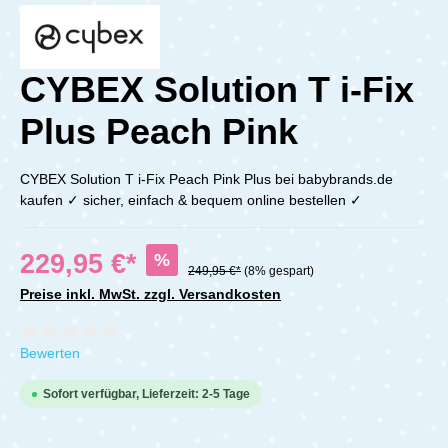
CYBEX Solution T i-Fix
Plus Peach Pink
CYBEX Solution T i-Fix Peach Pink Plus bei babybrands.de
kaufen ✓ sicher, einfach & bequem online bestellen ✓
229,95 €*
%
249,95 €*
(8% gespart)
Preise inkl. MwSt. zzgl. Versandkosten
Durchschnittliche Bewertung von 0 von 5 Sternen
Bewerten
Sofort verfügbar, Lieferzeit: 2-5 Tage