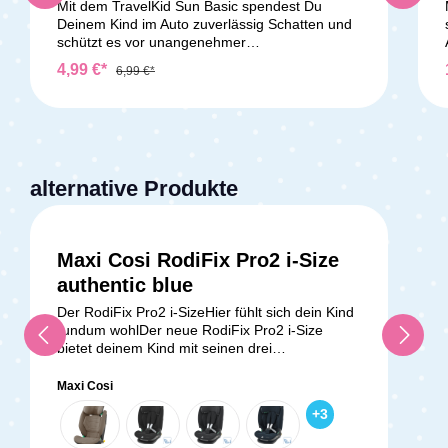
Mit dem TravelKid Sun Basic spendest Du
Deinem Kind im Auto zuverlässig Schatten und
schützt es vor unangenehmer
Sonneneinstrahlung. Die zwei Sonnenblenden
4,99 €*
6,99 €*
bestehen aus engmaschigem Gewebe, das
schädliche UV-Strahlen effektiv abhält und so
Überhitzung, Sonnenstich und Sonnenbrand
vorbeugt. Dank der Größe von 48 × 30,5 cm
passen sie in die meisten Autofenster – egal ob
Kombi, SUV, Van oder Limousine. Die Montage
alternative Produkte
gelingt Dir mit den praktischen Saugnäpfen in
wenigen Sekunden und ohne Rückstände. Bei
Nichtgebrauch kannst Du die Blenden
platzsparend zusammenfalten. Perfekt für
Maxi Cosi RodiFix Pro2 i-Size
Alltag, Reisen und lange Autofahrten mit
Deinem Kind.Lieferumfang:1x Reer Auto-
authentic blue
Sonnenschutz
Der RodiFix Pro2 i-SizeHier fühlt sich dein Kind
rundum wohlDer neue RodiFix Pro2 i-Size
bietet deinem Kind mit seinen drei
Liegepositionen die Möglichkeit, sich jahrelang
zurückzulehnen und zu entspannen. Mit den
Maxi Cosi
höchsten i-Size-Sicherheitsstandards und
+
3
einem offenen Design, das sowohl in der Höhe
als auch in der Breite verstellbar ist, sitzt dein