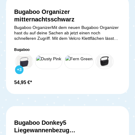
Fußsack von Bugaboo Mitternachtsschwarz
Bugaboo Organizer
Durchschnittliche Bewer
mitternachtsschwarz
Bugaboo OrganizerMit dem neuen Bugaboo Organizer
hast du auf deine Sachen ab jetzt einen noch
schnelleren Zugriff. Mit dem Velcro Klettflächen lässt
sich der Organizer kinderleicht am Griff oder hinter dem
Sportsitz deines Bugaboo Kinderwagens befestigen. Du
Bugaboo
kannst den Organizer zudem auch noch in eine
praktische Handtasche verwandeln.Kompatibel mit allen
Bugaboo Kinderwagen, außer dem Bugaboo Ant.
+
3
Lieferumfang: 1x Bugaboo Organizer
54,95 €*
Bugaboo Donkey5
Liegewannenbezug