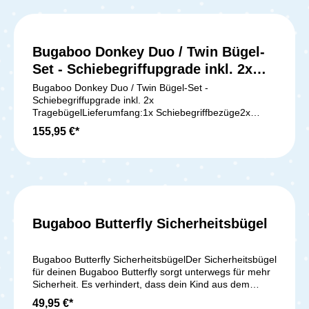
kannst du den Tray und die Schiebeabdeckung
Donkey/Buffalo in der Farbe Schwarz Achtung: Dieses
trennen. Kompatibel mit: Bugaboo Bee 6 Bugaboo
Angebot enthält keinen kompletten Kinderwagen,
Buffalo Bugaboo Cameleon3 /Bugaboo Cameleon3plus
sondern lediglich die Regenabdeckung.
/Bugaboo Cameleon alle Bugaboo Donkey - Modelle
Bugaboo Donkey Duo / Twin Bügel-
Bugaboo Lynx / Bugaboo Runner / Bugaboo Kangaroo
alle Bugaboo Fox - Modelle ( außer Fox 1 )Bugaboo
Set - Schiebegriffupgrade inkl. 2x
Butterfly (separate Adapter notwendig)Bugaboo
Tragebügel
Bugaboo Donkey Duo / Twin Bügel-Set -
Dragonfly (separate Adapter notwendig)Lieferumfang:
Schiebegriffupgrade inkl. 2x
1x Bugaboo Tray Hinweis: Für den Bugaboo Fox1 und
TragebügelLieferumfang:1x Schiebegriffbezüge2x
Bugaboo Bee gibt es separate Trays!Achtung es ist kein
Tragebügel Donkey3
Kinderwagen im Lieferumfang enthalten
155,95 €*
Bugaboo Butterfly Sicherheitsbügel
Bugaboo Butterfly SicherheitsbügelDer Sicherheitsbügel
für deinen Bugaboo Butterfly sorgt unterwegs für mehr
Sicherheit. Es verhindert, dass dein Kind aus dem
Wagen fällt. Mit nur einem Klick wird der
49,95 €*