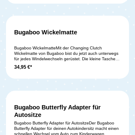
entwickelt. So schläft Dein Nachwuchs immer weich und
friedlich. Produktmerkmale: Maschinenwaschbar Aus
hochwertiger, 100% natürlicher Baumwolle
Atmungsaktiv und fühlbar weich Ideal für sensible
Babyhaut Lieferumfang: 1x Baumwolltuch in Mineral
White
Bugaboo Wickelmatte
Bugaboo WickelmatteMit der Changing Clutch
Wickelmatte von Bugaboo bist du jetzt auch unterwegs
für jedes Windelwechseln gerüstet. Die kleine Tasche
inklusive Wickelmatte kannst du entweder in deiner
34,95 €*
Tasche verstauen oder separat als kleine Handtasche
verwenden. Die Clutch bietet genügend Platz für 4
Windeln und Feuchttücher. Sie ist innen abwischbar
und die Außenseite ist wasserabweisend. Die
Wickelmatte ist gepolstert und ebenfalls abwischbar.
Lieferumfang: 1x Bugaboo Changing Clutch -
Wickelmatte
Bugaboo Butterfly Adapter für
Autositze
Bugaboo Butterfly Adapter für AutositzeDer Bugaboo
Butterfly Adapter für deinen Autokindersitz macht einen
schnellen Wechsel vom Auto zum Kinderwagen