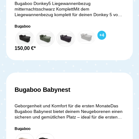
mitternachtsschwarz Komplett
Bugaboo Donkey5 Liegewannenbezug
mitternachtsschwarz KomplettMit dem
Liegewannenbezug komplett für deinen Donkey 5 von
Bugaboo fühlt sich dein Kind von Geburt an wohl. Der
weiche Stoff schmiegt sich an die Haut deines Babys.
Bugaboo
Zudem sind die Premium-Bezüge auch noch
+
4
wasserabweisend. Du kannst die Liegewanne einfach
an deinem Donkey 5 Kinderwagensitzrahmen
befestigen. Lieferumfang: 1x Liegewannenbezug 1x
150,00 €*
Winddecke 1x Matratze (mit atmungsaktiver Einlage
und Matratzenüberzug) 1x Streben
Bugaboo Babynest
Geborgenheit und Komfort für die ersten MonateDas
Bugaboo Babynest bietet deinem Neugeborenen einen
sicheren und gemütlichen Platz – ideal für die ersten
Monate im Kinderwagen. Weiche Materialien,
atmungsaktive Stoffe und eine ergonomische
Bugaboo
Liegefläche sorgen dafür, dass sich dein Baby rundum