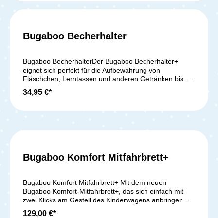
Bugaboo Becherhalter
Durchschnittliche Bewer
Bugaboo BecherhalterDer Bugaboo Becherhalter+
eignet sich perfekt für die Aufbewahrung von
Fläschchen, Lerntassen und anderen Getränken bis zu
einer Menge von 500 ml. Er lässt sich am Schiebebügel
34,95 €*
anbringen und bietet jederzeit einen einfachen Zugriff
auf deine Getränke (ACHTUNG: nicht für Heißgetränke
geeignet). Lieferumfang: 1x Becherhalter+
(Becherhalteradapter inbegriffen) Der Becherhalter+ ist
passend für alle Bugaboo Kinderwagen Modelle
Bugaboo Komfort Mitfahrbrett+
Bugaboo Komfort Mitfahrbrett+ Mit dem neuen
Bugaboo Komfort-Mitfahrbrett+, das sich einfach mit
zwei Klicks am Gestell des Kinderwagens anbringen
lässt, erleben Kinder und Eltern eine komfortable Fahrt.
129,00 €*
Dank der Möglichkeit das Komfort-Mitfahrbrett+ links