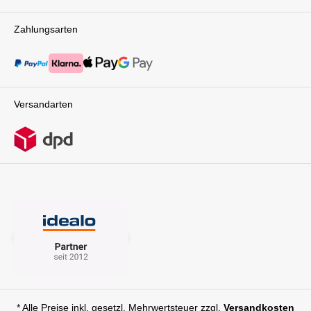
– und Du bleibst flexibel.Dein Komplett-Set für
entspannte FamilienmobilitätMit dem ABC
Zahlungsarten
Design Sierra 3in1 Kombikinderwagen-Set
entscheidest Du Dich für ein durchdachtes,
langlebiges und sicheres Kinderwagen-
Komplettpaket. Von der Babywanne über den
umsetzbaren Sportsitz bis zur i-Size Babyschale
begleitet Dich der Sierra zuverlässig durch die
Versandarten
gesamte Kinderwagenzeit.Ein Kinderwagen-
Set, das mitdenkt, mitwächst und Dir maximale
Freiheit schenkt – für entspannte Abenteuer ab
Geburt.Technische Details:ab Geburt bis ca. 4
Jahre ( max. 22 kg )Einkaufskorb: maximal 5 kg
belastbarZweihand-FaltenFaltmaß: L85 x B
58,5 x H 50,5 cmGewicht: Gestell mit
Sitzeinheit: 12,8 kgLieferumfang: Sierra
Rahmen inkl. RäderFaltbare Babywanne inkl.
SchutzdeckeSitzeinheit (inkl.
Bezugsstoff)Babyschale TulipTulip
AdapterEinkaufskorbSpiel- und
SchutzbügelSonnenverdeck (UPF50+)
* Alle Preise inkl. gesetzl. Mehrwertsteuer zzgl.
Versandkosten