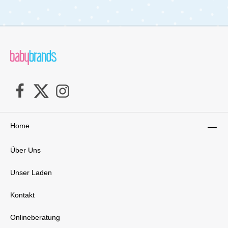
Asphalt, Kopfsteinpflaster oder
Schotterwegen.Die Vorderräder sind
flexibel:Feststellbar für unebenes Terrain360°
schwenkbar für maximale Wendigkeit in der
StadtSo meisterst Du enge Gassen,
Supermarktgänge oder Waldwege
gleichermaßen komfortabel. Die zuverlässige
Feststellbremse garantiert sicheren
Stand.Kompakt faltbar & rückenschonendIm
Alltag zählt jedes Detail. Der Sierra lässt sich
mit wenigen Handgriffen kompakt
zusammenklappen – sogar mit Sportsitz in
Fahrtrichtung. Ideal für kleine Autos oder
öffentliche Verkehrsmittel.Der höhenverstellbare
Home
Knickschieber passt sich Deiner Körpergröße
an und sorgt für ergonomisches,
Über Uns
rückenschonendes Schieben. So genießt Ihr als
Familie entspannte Spaziergänge – ganz
gleich, wer gerade schiebt.Viel Stauraum &
Unser Laden
praktisches ZubehörIm geräumigen
Einkaufskorb findest Du ausreichend Platz für
Kontakt
Wickeltasche, Einkäufe oder Spielzeug. Über
die Universalfix-Befestigungspunkte bringst Du
Zubehör wie Becherhalter, Sonnenschirm oder
Onlineberatung
Tasche schnell und sicher an.Alles ist griffbereit